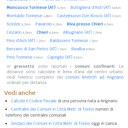
Moncucco Torinese (AT)
Buttigliera d'Asti (AT)
4,2km
4,6km
Montaldo Torinese
Castelnuovo Don Bosco (AT)
4,8km
5,1km
Sciolze
Pavarolo
Riva presso Chieri
6,2km
6,2km
6,3km
Cinzano
Chieri
Albugnano (AT)
6,5km
6,6km
7,2km
Pino d'Asti (AT)
Baldissero Torinese
7,2km
7,5km
Berzano di San Pietro (AT)
Rivalba
7,5km
8,9km
Pino Torinese
Capriglio (AT)
9,5km
9,6km
In
grassetto
sono riportati i
comuni confinanti
. Le
distanze sono calcolate in linea d'aria dal centro urbano.
Vedi l'elenco completo dei
comuni limitrofi ad Arignano
ordinati per distanza.
Vedi anche
Calcola il Codice Fiscale
di una persona nata a Arignano.
Centralini dei Comuni in Città Metr. di Torino
numeri di
telefono dei centralini comunali.
Sindaci dei Comuni in Città Metr. di Torino
oggi in carica