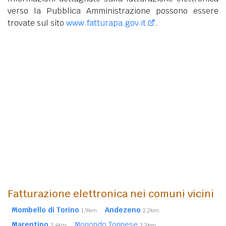
verso la Pubblica Amministrazione possono essere
trovate sul sito
www.fatturapa.gov.it
.
Fatturazione elettronica nei comuni vicini
Mombello di Torino
Andezeno
1,9km
2,2km
Marentino
Moriondo Torinese
2,4km
3,3km