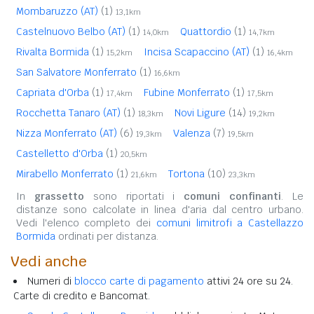
Mombaruzzo (AT)
(1)
13,1km
Castelnuovo Belbo (AT)
(1)
Quattordio
(1)
14,0km
14,7km
Rivalta Bormida
(1)
Incisa Scapaccino (AT)
(1)
15,2km
16,4km
San Salvatore Monferrato
(1)
16,6km
Capriata d'Orba
(1)
Fubine Monferrato
(1)
17,4km
17,5km
Rocchetta Tanaro (AT)
(1)
Novi Ligure
(14)
18,3km
19,2km
Nizza Monferrato (AT)
(6)
Valenza
(7)
19,3km
19,5km
Castelletto d'Orba
(1)
20,5km
Mirabello Monferrato
(1)
Tortona
(10)
21,6km
23,3km
In
grassetto
sono riportati i
comuni confinanti
. Le
distanze sono calcolate in linea d'aria dal centro urbano.
Vedi l'elenco completo dei
comuni limitrofi a Castellazzo
Bormida
ordinati per distanza.
Vedi anche
Numeri di
blocco carte di pagamento
attivi 24 ore su 24.
Carte di credito e Bancomat.