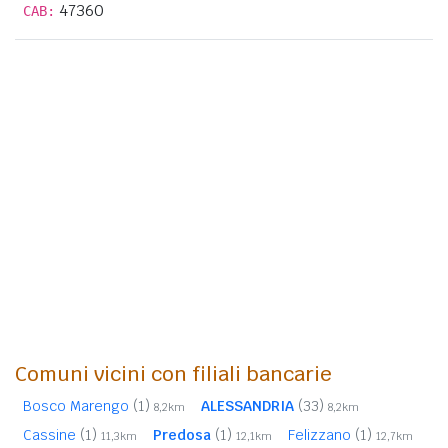
47360
CAB:
Comuni vicini con filiali bancarie
Bosco Marengo
(1)
ALESSANDRIA
(33)
8,2km
8,2km
Cassine
(1)
Predosa
(1)
Felizzano
(1)
11,3km
12,1km
12,7km