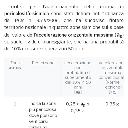
I criteri per l'aggiornamento della mappa di
pericolosità sismica
sono stati definiti nell'Ordinanza
del PCM n. 3519/2006, che ha suddiviso l'intero
territorio nazionale in quattro zone sismiche sulla base
a
del valore dell'
accelerazione orizzontale massima
(
)
g
su suolo rigido o pianeggiante, che ha una probabilità
del 10% di essere superata in 50 anni.
Zona
Descrizione
accelerazione
accelerazione
sismica
con
orizzontale
probabilità di
massima
superamento
convenzionale
del 10% in 50
(Norme
anni
Tecniche)
[
a
]
[
a
]
g
g
1
Indica la zona
0,25 <
a
≤
0,35 g
g
più pericolosa,
0,35 g
dove possono
verificarsi
fortissimi