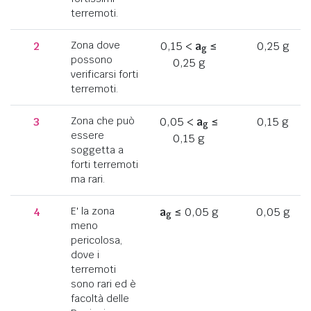
terremoti.
2
Zona dove
0,15 <
a
≤
0,25 g
g
possono
0,25 g
verificarsi forti
terremoti.
3
Zona che può
0,05 <
a
≤
0,15 g
g
essere
0,15 g
soggetta a
forti terremoti
ma rari.
4
E' la zona
a
≤ 0,05 g
0,05 g
g
meno
pericolosa,
dove i
terremoti
sono rari ed è
facoltà delle