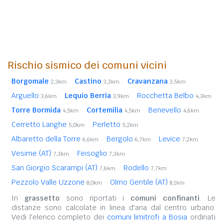
Rischio sismico dei comuni vicini
Borgomale
Castino
Cravanzana
2,3km
3,3km
3,5km
Arguello
Lequio Berria
Rocchetta Belbo
3,6km
3,9km
4,3km
Torre Bormida
Cortemilia
Benevello
4,5km
4,5km
4,6km
Cerretto Langhe
Perletto
5,0km
5,2km
Albaretto della Torre
Bergolo
Levice
6,6km
6,7km
7,2km
Vesime (AT)
Feisoglio
7,3km
7,3km
San Giorgio Scarampi (AT)
Rodello
7,6km
7,7km
Pezzolo Valle Uzzone
Olmo Gentile (AT)
8,0km
8,1km
In
grassetto
sono riportati i
comuni confinanti
. Le
distanze sono calcolate in linea d'aria dal centro urbano.
Vedi l'elenco completo dei
comuni limitrofi a Bosia
ordinati