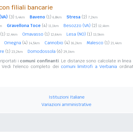
con filiali bancarie
(VA)
(3)
Baveno
(1)
Stresa
(2)
5,4km
6,8km
7,2km
Gravellona Toce
(4)
Besozzo (VA)
(2)
km
11,1km
12,4km
o
(1)
Ornavasso
(1)
Lesa (NO)
(1)
12,4km
12,6km
13,5km
Omegna
(4)
Cannobio
(4)
Malesco
(1)
14,5km
16,2km
21,4km
ore
(1)
Domodossola
(6)
23,2km
29,1km
iportati i
comuni confinanti
. Le distanze sono calcolate in linea 
. Vedi l'elenco completo dei
comuni limitrofi a Verbania
ordinat
Istituzioni Italiane
Variazioni amministrative