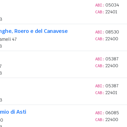
05034
ABI:
22401
CAB:
B
anghe, Roero e del Canavese
08530
ABI:
22400
ameli 47
CAB:
B
05387
ABI:
22400
7
CAB:
B
05387
ABI:
22401
CAB:
B
mio di Asti
06085
ABI:
22400
40
CAB:
B