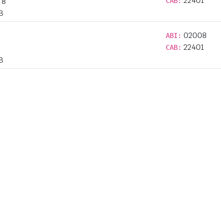
22401
 8
CAB:
B
02008
ABI:
22401
CAB:
B