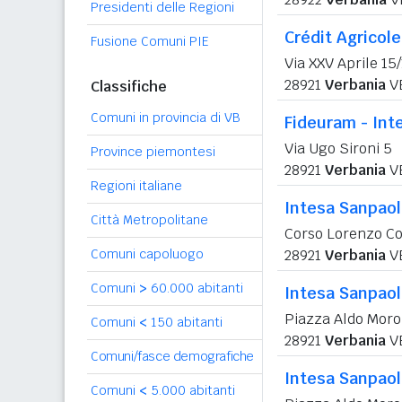
Presidenti delle Regioni
Crédit Agricole 
Fusione Comuni PIE
Via XXV Aprile 15/
28921
Verbania
V
Classifiche
Comuni in provincia di VB
Fideuram - Int
Via Ugo Sironi 5
Province piemontesi
28921
Verbania
V
Regioni italiane
Intesa Sanpao
Città Metropolitane
Corso Lorenzo Co
Comuni capoluogo
28921
Verbania
V
Comuni
>
60.000 abitanti
Intesa Sanpao
Piazza Aldo Moro
Comuni
<
150 abitanti
28921
Verbania
V
Comuni/fasce demografiche
Intesa Sanpaol
Comuni
<
5.000 abitanti