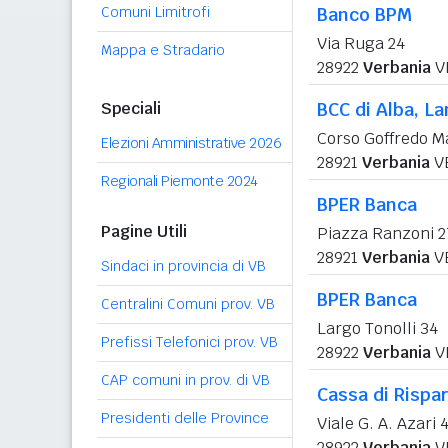
Comuni Limitrofi
Banco BPM
Via Ruga 24
Mappa e Stradario
28922
Verbania
V
Speciali
BCC di Alba, L
Corso Goffredo M
Elezioni Amministrative 2026
28921
Verbania
V
Regionali Piemonte 2024
BPER Banca
Pagine Utili
Piazza Ranzoni 2
28921
Verbania
V
Sindaci in provincia di VB
BPER Banca
Centralini Comuni prov. VB
Largo Tonolli 34
Prefissi Telefonici prov. VB
28922
Verbania
V
CAP comuni in prov. di VB
Cassa di Rispar
Presidenti delle Province
Viale G. A. Azari 
28922
Verbania
V