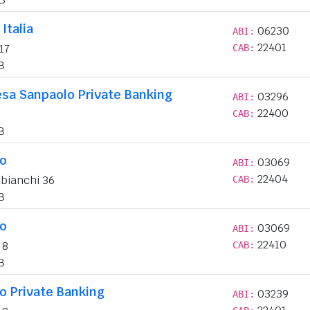
Italia
06230
ABI:
22401
17
CAB:
B
esa Sanpaolo Private Banking
03296
ABI:
22400
CAB:
B
lo
03069
ABI:
22404
bianchi 36
CAB:
B
lo
03069
ABI:
22410
 8
CAB:
B
o Private Banking
03239
ABI: