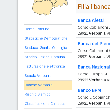
Filiali banc
Banca Aletti
Corso Cobianchi 
Home Comune
28921
Verbania
V
Statistiche Demografiche
Banca del Pie
Sindaco, Giunta, Consiglio
Corso Cobianchi 
28921
Verbania
V
Storico Elezioni Comunali
Fatturazione elettronica
Banca Nazional
Corso Europa 50
Scuole Verbania
28922
Verbania
V
Banche Verbania
Banco BPM
Rischio Sismico
Corso L.Cobianch
28921
Verbania
V
Classificazione Climatica