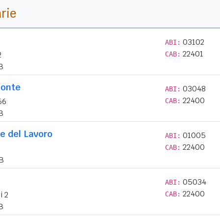
arie
03102
ABI:
22401
2
CAB:
B
monte
03048
ABI:
22400
66
CAB:
B
e del Lavoro
01005
ABI:
22400
CAB:
B
05034
ABI:
22400
i 2
CAB:
B