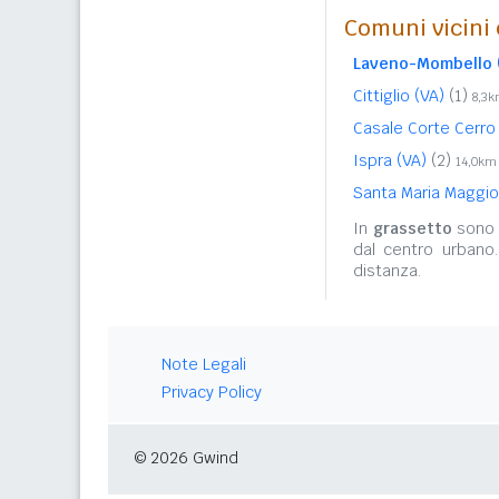
Comuni vicini 
Laveno-Mombello 
Cittiglio (VA)
(1)
8,3
Casale Corte Cerr
Ispra (VA)
(2)
14,0km
Santa Maria Maggi
In
grassetto
sono r
dal centro urbano
distanza.
Note Legali
Privacy Policy
© 2026 Gwind