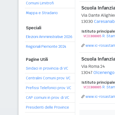
Comuni Limitrofi
Scuola Infanzi
Mappa e Stradario
Via Dante Alighie
13030
Caresanab
Speciali
Istituto principale
R. Sta
Elezioni Amministrative 2026
VCIC808005
www.ic-rosastam
Regionali Piemonte 2024
Scuola Infanzi
Pagine Utili
Via Roma 24
Sindaci in provincia di VC
13047
Olcenengo
Centralini Comuni prov. VC
Istituto principale
R. Sta
Prefissi Telefonici prov. VC
VCIC808005
www.ic-rosastam
CAP comuni in prov. di VC
Presidenti delle Province