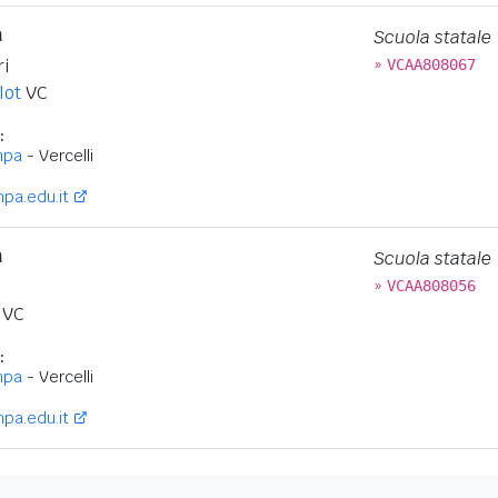
a
Scuola statale
»
ri
VCAA808067
lot
VC
:
mpa
- Vercelli
pa.edu.it
a
Scuola statale
»
VCAA808056
VC
:
mpa
- Vercelli
pa.edu.it