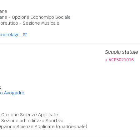
ane
ane - Opzione Economico Sociale
Coreutico - Sezione Musicale
iorelagr...
Scuola statale
»
VCPS021016
9
:
o Avogadro
:
 - Opzione Scienze Applicate
- Sezione ad Indirizzo Sportivo
Opzione Scienze Applicate (
quadriennale
)