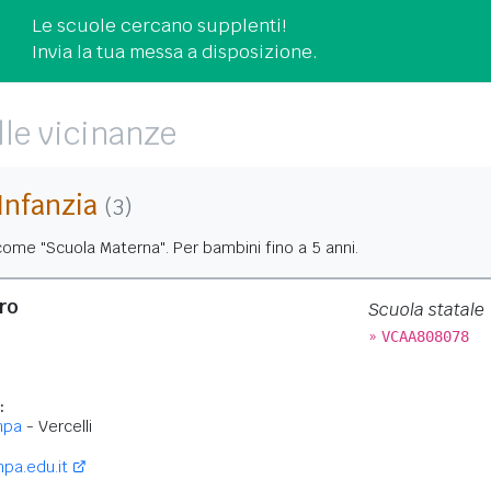
Le scuole cercano supplenti!
Invia la tua messa a disposizione.
lle vicinanze
'Infanzia
(3)
ome "Scuola Materna". Per bambini fino a 5 anni.
ero
Scuola statale
»
VCAA808078
:
mpa
- Vercelli
pa.edu.it