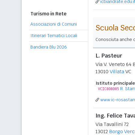
icbiandrate.edu.i
Turismo in Rete
Associazioni di Comuni
Scuola Sec
Itinerari Tematici Locali
Conosciuta anche co
Bandiera Blu 2026
L. Pasteur
Via V. Veneto 64 
13010
Villata
VC
Istituto principale
R. Sta
VCIC808005
www.ic-rosastam
Ing. Felice Tava
Via Tavallini 72
13012
Borgo Verce