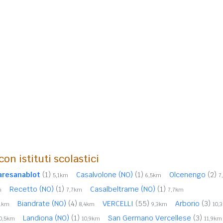
on istituti scolastici
aresanablot
(1)
Casalvolone (NO)
(1)
Olcenengo
(2)
5,1km
6,5km
7
Recetto (NO)
(1)
Casalbeltrame (NO)
(1)
m
7,7km
7,7km
Biandrate (NO)
(4)
VERCELLI
(55)
Arborio
(3)
,1km
8,4km
9,3km
10,
Landiona (NO)
(1)
San Germano Vercellese
(3)
0,5km
10,9km
11,9km