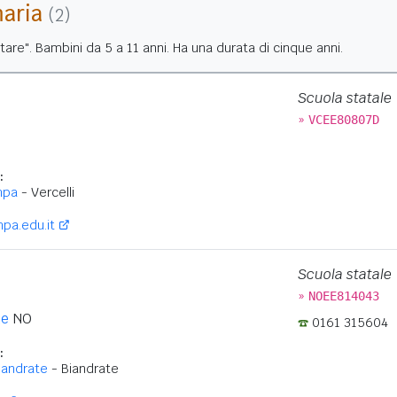
maria
(2)
tare". Bambini da 5 a 11 anni. Ha una durata di cinque anni.
Scuola statale
»
VCEE80807D
:
mpa
- Vercelli
pa.edu.it
Scuola statale
»
NOEE814043
ne
NO
0161 315604
:
iandrate
- Biandrate