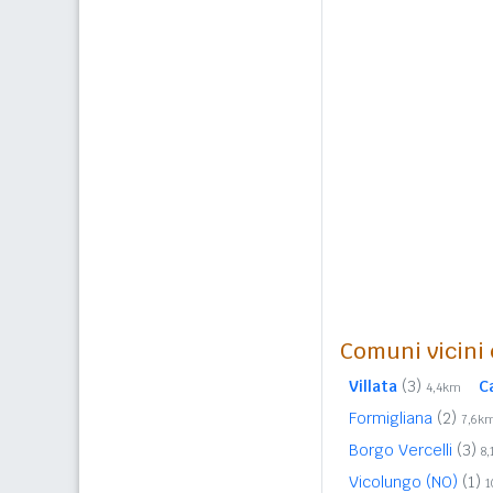
Comuni vicini c
Villata
(3)
C
4,4km
Formigliana
(2)
7,6k
Borgo Vercelli
(3)
8
Vicolungo (NO)
(1)
1