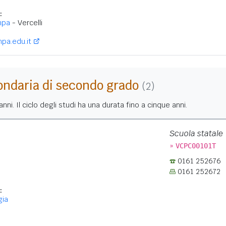
:
mpa
- Vercelli
pa.edu.it
ondaria di secondo grado
(2)
nni. Il ciclo degli studi ha una durata fino a cinque anni.
Scuola statale
»
VCPC00101T
0161 252676
0161 252672
:
gia
: