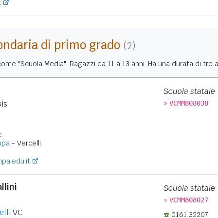
t
ondaria di primo grado
(2)
me "Scuola Media". Ragazzi da 11 a 13 anni. Ha una durata di tre a
Scuola statale
»
Bis
VCMM808038
:
mpa
- Vercelli
pa.edu.it
llini
Scuola statale
»
VCMM808027
lli
VC
0161 32207