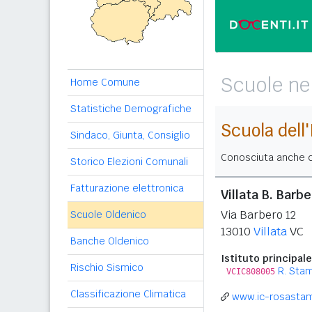
Scuole ne
Home Comune
Statistiche Demografiche
Scuola dell
Sindaco, Giunta, Consiglio
Conosciuta anche c
Storico Elezioni Comunali
Fatturazione elettronica
Villata B. Barb
Via Barbero 12
Scuole Oldenico
13010
Villata
VC
Banche Oldenico
Istituto principale
Rischio Sismico
R. Sta
VCIC808005
Classificazione Climatica
www.ic-rosastam