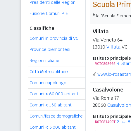
Presidenti delle Regioni
Scuola Pri
Fusione Comuni PIE
È la "Scuola Elemen
Classifiche
Villata
Comuni in provincia di VC
Via Veneto 64
13010
Villata
VC
Province piemontesi
Istituto principale
Regioni italiane
R. Sta
VCIC808005
Città Metropolitane
www.ic-rosastam
Comuni capoluogo
Casalvolone
Comuni
>
60.000 abitanti
Via Roma 77
28060
Casalvolo
Comuni
<
150 abitanti
Comuni/fasce demografiche
Istituto principale
G. da B
NOIC81400T
Comuni
<
5.000 abitanti