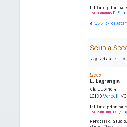
Istituto principale
R. Sta
VCIC808005
www.ic-rosastam
Scuola Sec
Ragazzi da 13 a 18 a
Liceo
L. Lagrangia
Via Duomo 4
13100
Vercelli
VC
Istituto principale
Lagran
VCIS00100E
Percorsi di Studio
Liceo Classico