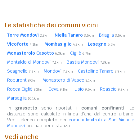
Le statistiche dei comuni vicini
Torre Mondovì
Niella Tanaro
Briaglia
2,8km
3,5km
3,5km
Vicoforte
Mombasiglio
Lesegno
4,1km
4,7km
5,5km
Monasterolo Casotto
Cigliè
6,0km
6,7km
Montaldo di Mondovì
Bastia Mondovì
7,1km
7,3km
Scagnello
Mondovì
Castellino Tanaro
7,7km
7,7km
7,9km
Roburent
Monastero di Vasco
8,0km
8,1km
Rocca Cigliè
Ceva
Lisio
Roascio
8,2km
9,1km
9,5km
9,9km
Marsaglia
10,1km
In
grassetto
sono riportati i
comuni confinanti
. Le
distanze sono calcolate in linea d'aria dal centro urbano.
Vedi l'elenco completo dei
comuni limitrofi a San Michele
Mondovì
ordinati per distanza.
Vedi anche