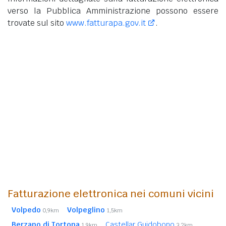
verso la Pubblica Amministrazione possono essere
trovate sul sito
www.fatturapa.gov.it
.
Fatturazione elettronica nei comuni vicini
Volpedo
Volpeglino
0,9km
1,5km
Berzano di Tortona
Castellar Guidobono
1,9km
3,2km