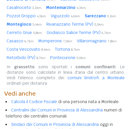
Casalnoceto
Montemarzino
3,3km
4,3km
Pozzol Groppo
Viguzzolo
Sarezzano
4,5km
4,6km
5,1km
Montegioco
Rivanazzano Terme (PV)
5,4km
5,5km
Cerreto Grue
Godiasco Salice Terme (PV)
5,8km
6,7km
Casasco
Momperone
Villaromagnano
6,7km
7,0km
7,8km
Costa Vescovato
Tortona
8,4km
8,7km
Retorbido (PV)
Pontecurone
8,7km
9,0km
In
grassetto
sono riportati i
comuni confinanti
. Le
distanze sono calcolate in linea d'aria dal centro urbano.
Vedi l'elenco completo dei
comuni limitrofi a Monleale
ordinati per distanza.
Vedi anche
Calcola il Codice Fiscale
di una persona nata a Monleale.
Centralini dei Comuni in Provincia di Alessandria
numeri di
telefono dei centralini comunali.
Sindaci dei Comuni in Provincia di Alessandria
oggi in