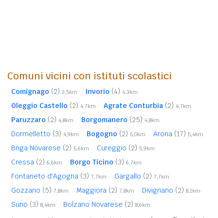
Comuni vicini con istituti scolastici
Comignago
(2)
Invorio
(4)
3,5km
4,3km
Oleggio Castello
(2)
Agrate Conturbia
(2)
4,7km
4,7km
Paruzzaro
(2)
Borgomanero
(25)
4,8km
4,8km
Dormelletto
(3)
Bogogno
(2)
Arona
(17)
4,9km
5,0km
5,4km
Briga Novarese
(2)
Cureggio
(2)
5,6km
5,9km
Cressa
(2)
Borgo Ticino
(3)
6,6km
6,7km
Fontaneto d'Agogna
(3)
Gargallo
(2)
7,7km
7,7km
Gozzano
(5)
Maggiora
(2)
Divignano
(2)
7,8km
7,8km
8,1km
Suno
(3)
Bolzano Novarese
(2)
8,4km
8,6km