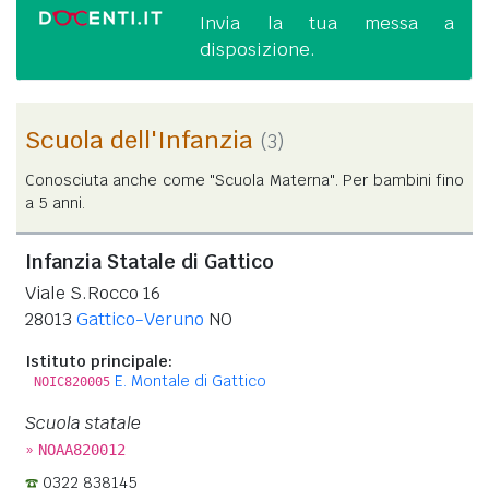
Invia la tua messa a
disposizione.
Scuola dell'Infanzia
(3)
Conosciuta anche come "Scuola Materna". Per bambini fino
a 5 anni.
Infanzia Statale di Gattico
Viale S.Rocco 16
28013
Gattico-Veruno
NO
Istituto principale:
E. Montale di Gattico
NOIC820005
Scuola statale
»
NOAA820012
0322 838145