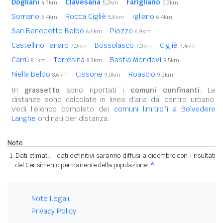
Dogliani
Clavesana
Farigliano
4,7km
5,2km
5,2km
Somano
Rocca Cigliè
Igliano
5,4km
5,6km
6,4km
San Benedetto Belbo
Piozzo
6,6km
6,9km
Castellino Tanaro
Bossolasco
Cigliè
7,3km
7,3km
7,4km
Carrù
Torresina
Bastia Mondovì
8,1km
8,2km
8,5km
Niella Belbo
Cissone
Roascio
8,6km
9,0km
9,3km
In
grassetto
sono riportati i
comuni confinanti
. Le
distanze sono calcolate in linea d'aria dal centro urbano.
Vedi l'elenco completo dei
comuni limitrofi a Belvedere
Langhe
ordinati per distanza.
Note
Dati stimati. I dati definitivi saranno diffusi a dicembre con i risultati
del Censimento permanente della popolazione.
^
Note Legali
Privacy Policy