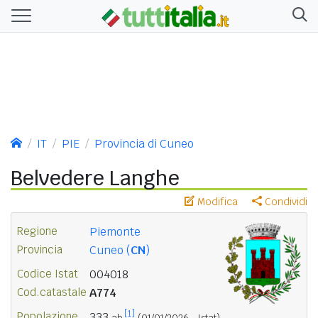
IT
PIE
Provincia di Cuneo
Belvedere Langhe
Modifica
Condividi
Regione
Piemonte
Provincia
Cuneo (
CN
)
Codice Istat
004018
Cod.catastale
A774
[1]
Popolazione
333
ab.
(01/01/2026 - Istat)