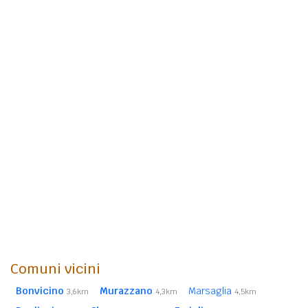
Comuni vicini
Bonvicino
Murazzano
Marsaglia
3,6km
4,3km
4,5km