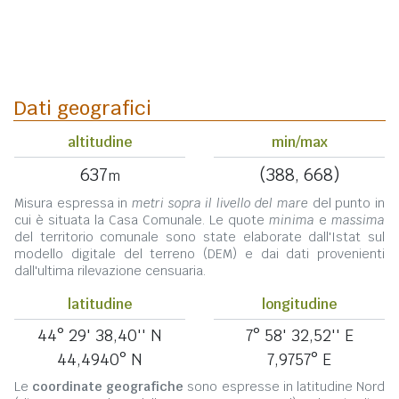
Dati geografici
altitudine
min/max
637
(388, 668)
m
Misura espressa in
metri sopra il livello del mare
del punto in
cui è situata la Casa Comunale. Le quote
minima
e
massima
del territorio comunale sono state elaborate dall'Istat sul
modello digitale del terreno (DEM) e dai dati provenienti
dall'ultima rilevazione censuaria.
latitudine
longitudine
44° 29' 38,40'' N
7° 58' 32,52'' E
44,4940° N
7,9757° E
Le
coordinate geografiche
sono espresse in latitudine Nord