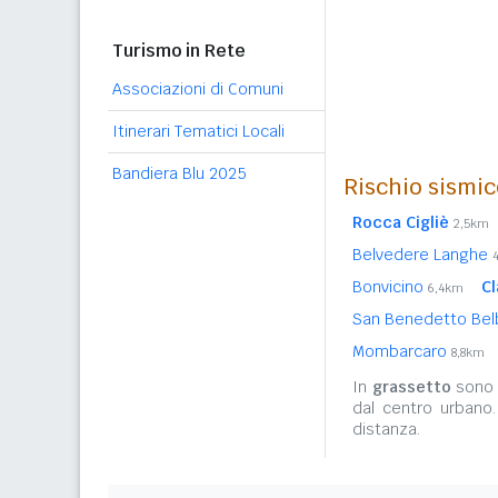
Turismo in Rete
Associazioni di Comuni
Itinerari Tematici Locali
Bandiera Blu 2025
Rischio sismic
Rocca Cigliè
2,5km
Belvedere Langhe
Bonvicino
C
6,4km
San Benedetto Be
Mombarcaro
8,8km
In
grassetto
sono r
dal centro urbano
distanza.