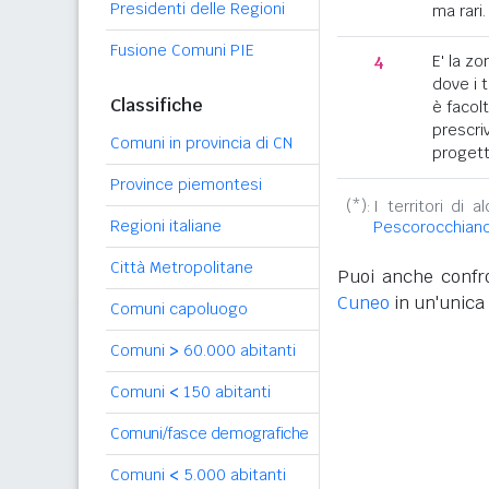
Presidenti delle Regioni
ma rari.
Fusione Comuni PIE
4
E' la z
dove i 
Classifiche
è facol
prescriv
Comuni in provincia di CN
progett
Province piemontesi
(*):
I territori di 
Regioni italiane
Pescorocchian
Città Metropolitane
Puoi anche confro
Cuneo
in un'unica 
Comuni capoluogo
Comuni
>
60.000 abitanti
Comuni
<
150 abitanti
Comuni/fasce demografiche
Comuni
<
5.000 abitanti