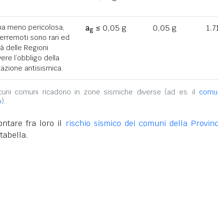
ona meno pericolosa,
a
≤ 0,05 g
0,05 g
1.7
g
terremoti sono rari ed
tà delle Regioni
ere l’obbligo della
azione antisismica.
alcuni comuni ricadono in zone sismiche diverse (ad es. il
comu
o
).
ntare fra loro il
rischio sismico dei comuni della Provinc
tabella.