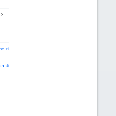
12
ne di
ia di