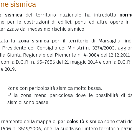
one sismica
ne sismica
del territorio nazionale ha introdotto
norm
he per le costruzioni di edifici, ponti ed altre opere in
erizzate dal medesimo rischio sismico.
rtata la
zona sismica
per il territorio di Marsaglia, ind
 Presidente del Consiglio dei Ministri n. 3274/2003, aggio
lla Giunta Regionale del Piemonte n. 4-3084 del 12.12.2011 
 con la D.G.R. n. 65-7656 del 21 maggio 2014 e con la D.G.R.
re 2019.
Zona con pericolosità sismica molto bassa.
E' la zona meno pericolosa dove le possibilità di d
sismici sono basse.
giornamento della mappa di
pericolosità sismica
sono stati def
 PCM n. 3519/2006, che ha suddiviso l'intero territorio nazi