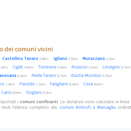
o dei comuni vicini
Castellino Tanaro
Igliano
Murazzano
2,8km
2,9km
4,1km
Cigliè
Torresina
Roascio
Lesegno
4,5km
4,6km
5,0km
5,2km
5,7km
lavesana
Niella Tanaro
Bastia Mondovì
6,4km
6,7km
6,9km
lbo
Paroldo
Farigliano
Ceva
7,4km
7,7km
8,4km
8,6km
Carrù
Dogliani
8,9km
9,1km
iportati i
comuni confinanti
. Le distanze sono calcolate in linea 
. Vedi l'elenco completo dei
comuni limitrofi a Marsaglia
ordinat