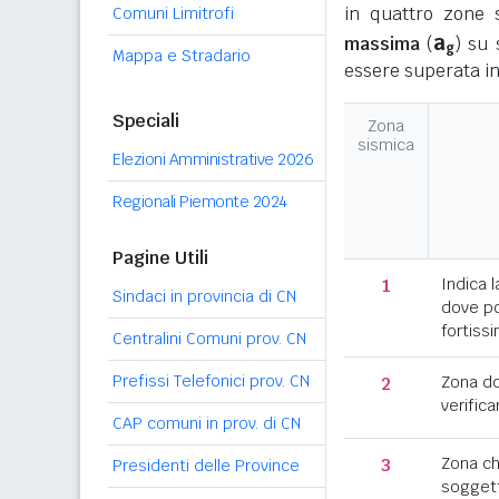
in quattro zone s
Comuni Limitrofi
a
massima
(
) su 
g
Mappa e Stradario
essere superata in
Speciali
Zona
sismica
Elezioni Amministrative 2026
Regionali Piemonte 2024
Pagine Utili
1
Indica l
Sindaci in provincia di CN
dove po
fortissi
Centralini Comuni prov. CN
Prefissi Telefonici prov. CN
2
Zona d
verifica
CAP comuni in prov. di CN
3
Zona c
Presidenti delle Province
soggett