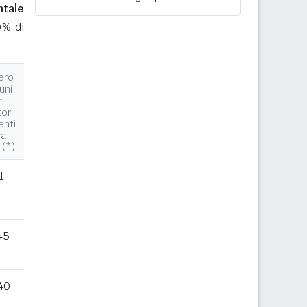
ntale
0% di
ero
uni
n
tori
enti
la
 (*)
1
45
40