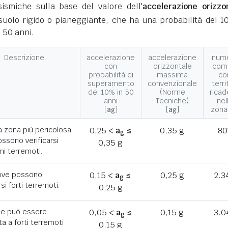
ismiche sulla base del valore dell'
accelerazione orizzo
suolo rigido o pianeggiante, che ha una probabilità del 1
 50 anni.
Descrizione
accelerazione
accelerazione
num
con
orizzontale
com
probabilità di
massima
co
superamento
convenzionale
terri
del 10% in 50
(Norme
ricad
anni
Tecniche)
nel
[
a
]
[
a
]
zona
g
g
a zona più pericolosa,
0,25 <
a
≤
0,35 g
80
g
ssono verificarsi
0,35 g
mi terremoti.
ove possono
0,15 <
a
≤
0,25 g
2.3
g
rsi forti terremoti.
0,25 g
he può essere
0,05 <
a
≤
0,15 g
3.0
g
a a forti terremoti
0,15 g