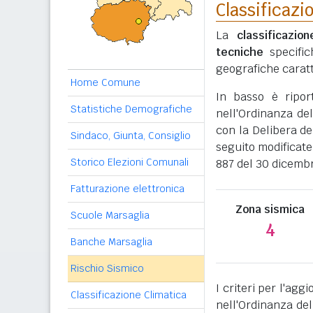
Classificazi
La
classificazio
tecniche
specific
geografiche caratt
Home Comune
In basso è ripo
Statistiche Demografiche
nell'Ordinanza del
con la Delibera de
Sindaco, Giunta, Consiglio
seguito modificate
Storico Elezioni Comunali
887 del 30 dicemb
Fatturazione elettronica
Zona sismica
Scuole Marsaglia
4
Banche Marsaglia
Rischio Sismico
I criteri per l'ag
Classificazione Climatica
nell'Ordinanza del