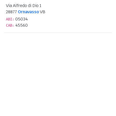
Via Alfredo di Dio 1
28877
Ornavasso
VB
05034
ABI:
45560
CAB: