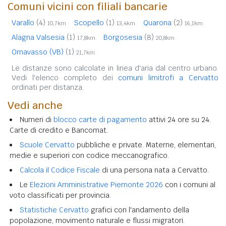
Comuni vicini con filiali bancarie
Varallo
(4)
Scopello
(1)
Quarona
(2)
10,7km
13,4km
16,1km
Alagna Valsesia
(1)
Borgosesia
(8)
17,8km
20,8km
Ornavasso (VB)
(1)
21,7km
Le distanze sono calcolate in linea d'aria dal centro urbano.
Vedi l'elenco completo dei
comuni limitrofi a Cervatto
ordinati per distanza.
Vedi anche
Numeri di
blocco carte di pagamento
attivi 24 ore su 24.
Carte di credito e Bancomat.
Scuole Cervatto
pubbliche e private. Materne, elementari,
medie e superiori con codice meccanografico.
Calcola il Codice Fiscale
di una persona nata a Cervatto.
Le
Elezioni Amministrative Piemonte 2026
con i comuni al
voto classificati per provincia.
Statistiche Cervatto
grafici con l'andamento della
popolazione, movimento naturale e flussi migratori.