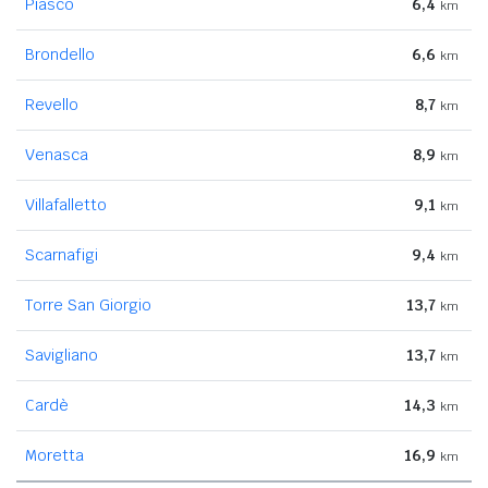
Piasco
6,4
km
Brondello
6,6
km
Revello
8,7
km
Venasca
8,9
km
Villafalletto
9,1
km
Scarnafigi
9,4
km
Torre San Giorgio
13,7
km
Savigliano
13,7
km
Cardè
14,3
km
Moretta
16,9
km