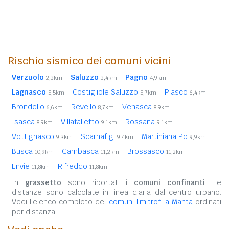
Rischio sismico dei comuni vicini
Verzuolo
Saluzzo
Pagno
2,3km
3,4km
4,9km
Lagnasco
Costigliole Saluzzo
Piasco
5,5km
5,7km
6,4km
Brondello
Revello
Venasca
6,6km
8,7km
8,9km
Isasca
Villafalletto
Rossana
8,9km
9,1km
9,1km
Vottignasco
Scarnafigi
Martiniana Po
9,3km
9,4km
9,9km
Busca
Gambasca
Brossasco
10,9km
11,2km
11,2km
Envie
Rifreddo
11,8km
11,8km
In
grassetto
sono riportati i
comuni confinanti
. Le
distanze sono calcolate in linea d'aria dal centro urbano.
Vedi l'elenco completo dei
comuni limitrofi a Manta
ordinati
per distanza.