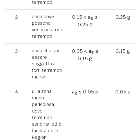
terremoti.
2
Zona dove
0,15 <
a
≤
0,25 g
g
possono
0,25 g
verificarsi forti
terremoti.
3
Zona che può
0,05 <
a
≤
0,15 g
g
essere
0,15 g
soggetta a
forti terremoti
ma rari.
4
E' la zona
a
≤ 0,05 g
0,05 g
g
meno
pericolosa,
dove i
terremoti
sono rari ed è
facoltà delle
Regioni