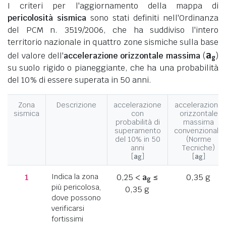
I criteri per l'aggiornamento della mappa di
pericolosità sismica
sono stati definiti nell'Ordinanza
del PCM n. 3519/2006, che ha suddiviso l'intero
territorio nazionale in quattro zone sismiche sulla base
a
del valore dell'
accelerazione orizzontale massima
(
)
g
su suolo rigido o pianeggiante, che ha una probabilità
del 10% di essere superata in 50 anni.
Zona
Descrizione
accelerazione
accelerazione
sismica
con
orizzontale
probabilità di
massima
superamento
convenzionale
del 10% in 50
(Norme
anni
Tecniche)
[
a
]
[
a
]
g
g
1
Indica la zona
0,25 <
a
≤
0,35 g
g
più pericolosa,
0,35 g
dove possono
verificarsi
fortissimi