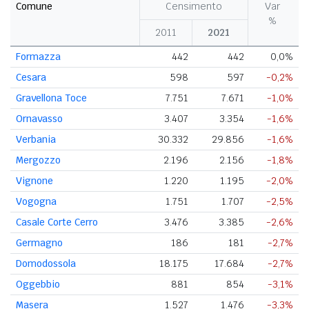
Comune
Censimento
Var
%
2011
2021
Formazza
442
442
0,0%
Cesara
598
597
-0,2%
Gravellona Toce
7.751
7.671
-1,0%
Ornavasso
3.407
3.354
-1,6%
Verbania
30.332
29.856
-1,6%
Mergozzo
2.196
2.156
-1,8%
Vignone
1.220
1.195
-2,0%
Vogogna
1.751
1.707
-2,5%
Casale Corte Cerro
3.476
3.385
-2,6%
Germagno
186
181
-2,7%
Domodossola
18.175
17.684
-2,7%
Oggebbio
881
854
-3,1%
Masera
1.527
1.476
-3,3%