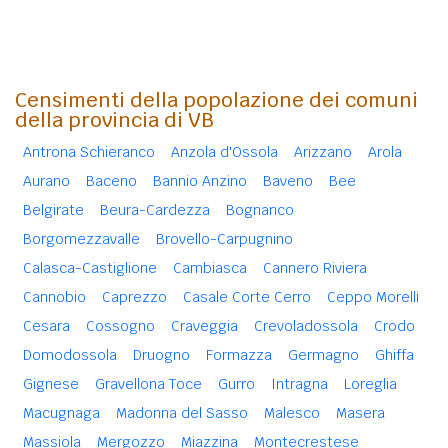
Censimenti della popolazione dei comuni
della provincia di VB
Antrona Schieranco
Anzola d'Ossola
Arizzano
Arola
Aurano
Baceno
Bannio Anzino
Baveno
Bee
Belgirate
Beura-Cardezza
Bognanco
Borgomezzavalle
Brovello-Carpugnino
Calasca-Castiglione
Cambiasca
Cannero Riviera
Cannobio
Caprezzo
Casale Corte Cerro
Ceppo Morelli
Cesara
Cossogno
Craveggia
Crevoladossola
Crodo
Domodossola
Druogno
Formazza
Germagno
Ghiffa
Gignese
Gravellona Toce
Gurro
Intragna
Loreglia
Macugnaga
Madonna del Sasso
Malesco
Masera
Massiola
Mergozzo
Miazzina
Montecrestese