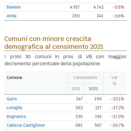
Baveno
4.917
4.742
-3,6%
Arola
250
241
-3,6%
Comuni con minore crescita
demografica al censimento 2021
I primi 30 comuni in prov. di VB con maggior
decremento percentuale della popolazione.
Comune
Censimento
Var
%
2011
2021
Gurro
247
190
-23,1%
Loreglia
262
217
-17,2%
Bognanco
230
191
-17,0%
Calasca-Castiglione
681
567
-16,7%