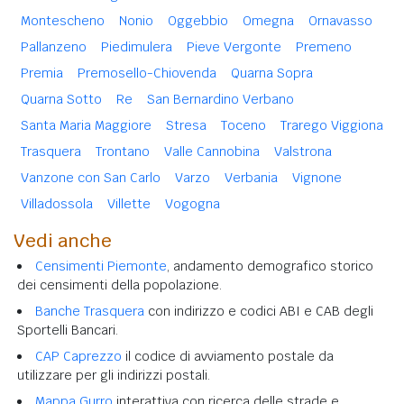
Montescheno
Nonio
Oggebbio
Omegna
Ornavasso
Pallanzeno
Piedimulera
Pieve Vergonte
Premeno
Premia
Premosello-Chiovenda
Quarna Sopra
Quarna Sotto
Re
San Bernardino Verbano
Santa Maria Maggiore
Stresa
Toceno
Trarego Viggiona
Trasquera
Trontano
Valle Cannobina
Valstrona
Vanzone con San Carlo
Varzo
Verbania
Vignone
Villadossola
Villette
Vogogna
Vedi anche
Censimenti Piemonte
, andamento demografico storico
dei censimenti della popolazione.
Banche Trasquera
con indirizzo e codici ABI e CAB degli
Sportelli Bancari.
CAP Caprezzo
il codice di avviamento postale da
utilizzare per gli indirizzi postali.
Mappa Gurro
interattiva con ricerca delle strade e