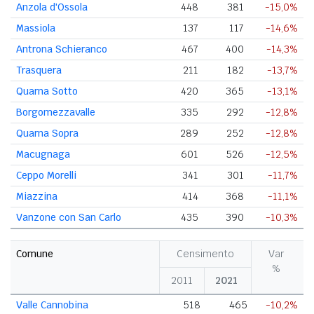
Anzola d'Ossola
448
381
-15,0%
Massiola
137
117
-14,6%
Antrona Schieranco
467
400
-14,3%
Trasquera
211
182
-13,7%
Quarna Sotto
420
365
-13,1%
Borgomezzavalle
335
292
-12,8%
Quarna Sopra
289
252
-12,8%
Macugnaga
601
526
-12,5%
Ceppo Morelli
341
301
-11,7%
Miazzina
414
368
-11,1%
Vanzone con San Carlo
435
390
-10,3%
Comune
Censimento
Var
%
2011
2021
Valle Cannobina
518
465
-10,2%