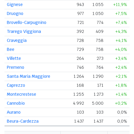
Gignese
943
1.055
+11,9%
Druogno
977
1.050
+7,5%
Brovello-Carpugnino
721
774
+7,4%
Trarego Viggiona
392
409
+4,3%
Craveggia
728
758
+4,1%
Bee
729
758
+4,0%
Villette
264
273
+3,4%
Premeno
746
764
+2,4%
Santa Maria Maggiore
1.264
1.290
+2,1%
Caprezzo
168
171
+1,8%
Montecrestese
1.255
1.273
+1,4%
Cannobio
4.992
5.000
+0,2%
Aurano
103
103
0,0%
Beura-Cardezza
1.437
1.437
0,0%