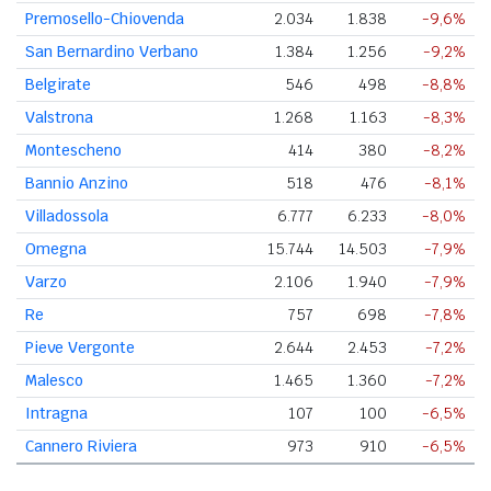
Premosello-Chiovenda
2.034
1.838
-9,6%
San Bernardino Verbano
1.384
1.256
-9,2%
Belgirate
546
498
-8,8%
Valstrona
1.268
1.163
-8,3%
Montescheno
414
380
-8,2%
Bannio Anzino
518
476
-8,1%
Villadossola
6.777
6.233
-8,0%
Omegna
15.744
14.503
-7,9%
Varzo
2.106
1.940
-7,9%
Re
757
698
-7,8%
Pieve Vergonte
2.644
2.453
-7,2%
Malesco
1.465
1.360
-7,2%
Intragna
107
100
-6,5%
Cannero Riviera
973
910
-6,5%