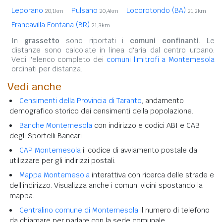
Leporano
Pulsano
Locorotondo (BA)
20,1km
20,4km
21,2km
Francavilla Fontana (BR)
21,3km
In
grassetto
sono riportati i
comuni confinanti
. Le
distanze sono calcolate in linea d'aria dal centro urbano.
Vedi l'elenco completo dei
comuni limitrofi a Montemesola
ordinati per distanza.
Vedi anche
Censimenti della Provincia di Taranto
, andamento
demografico storico dei censimenti della popolazione.
Banche Montemesola
con indirizzo e codici ABI e CAB
degli Sportelli Bancari.
CAP Montemesola
il codice di avviamento postale da
utilizzare per gli indirizzi postali.
Mappa Montemesola
interattiva con ricerca delle strade e
dell'indirizzo. Visualizza anche i comuni vicini spostando la
mappa.
Centralino comune di Montemesola
il numero di telefono
da chiamare per parlare con la sede comunale.