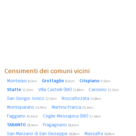
Censimenti dei comuni vicini
Monteiasi
Grottaglie
Crispiano
8,1km
8,6km
9,5km
Statte
Villa Castelli (BR)
Carosino
11,2km
11,8km
12,1km
San Giorgio Ionico
Roccaforzata
12,5km
14,8km
Monteparano
Martina Franca
14,9km
15,4km
Faggiano
Ceglie Messapica (BR)
16,6km
17,4km
TARANTO
Fragagnano
18,4km
18,6km
San Marzano di San Giuseppe
Massafra
18,8km
18,8km