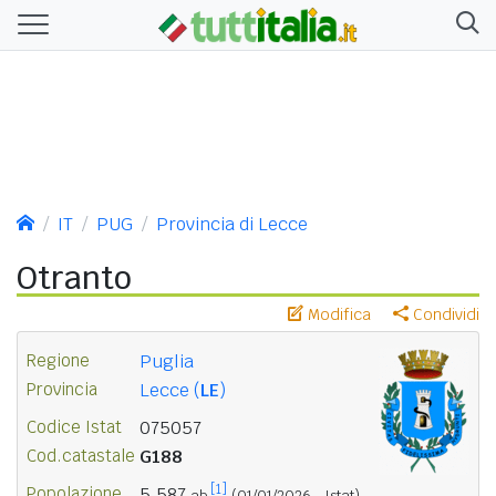
IT
PUG
Provincia di Lecce
Otranto
Modifica
Condividi
Regione
Puglia
Provincia
Lecce (
LE
)
Codice Istat
075057
Cod.catastale
G188
[1]
Popolazione
5.587
ab.
(01/01/2026 - Istat)