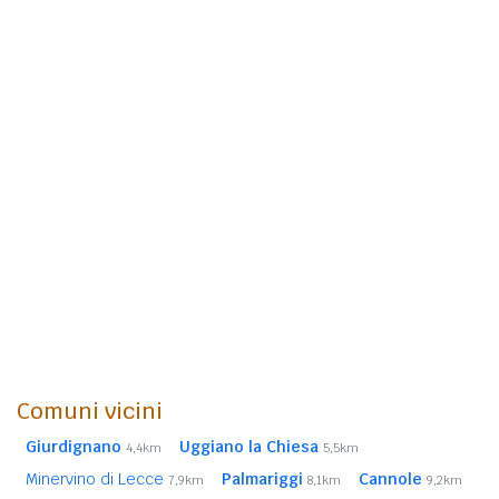
Comuni vicini
Giurdignano
Uggiano la Chiesa
4,4km
5,5km
Minervino di Lecce
Palmariggi
Cannole
7,9km
8,1km
9,2km