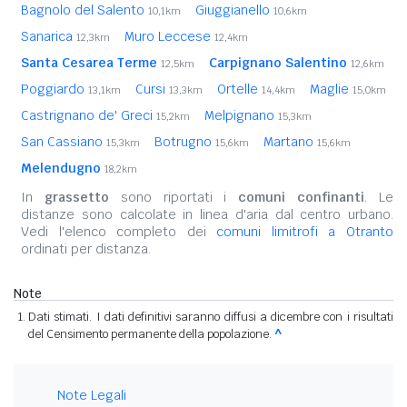
Bagnolo del Salento
Giuggianello
10,1km
10,6km
Sanarica
Muro Leccese
12,3km
12,4km
Santa Cesarea Terme
Carpignano Salentino
12,5km
12,6km
Poggiardo
Cursi
Ortelle
Maglie
13,1km
13,3km
14,4km
15,0km
Castrignano de' Greci
Melpignano
15,2km
15,3km
San Cassiano
Botrugno
Martano
15,3km
15,6km
15,6km
Melendugno
18,2km
In
grassetto
sono riportati i
comuni confinanti
. Le
distanze sono calcolate in linea d'aria dal centro urbano.
Vedi l'elenco completo dei
comuni limitrofi a Otranto
ordinati per distanza.
Note
Dati stimati. I dati definitivi saranno diffusi a dicembre con i risultati
del Censimento permanente della popolazione.
^
Note Legali