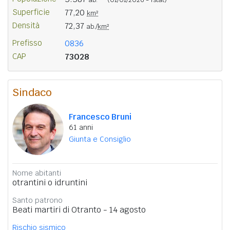
Superficie
77,20
km²
Densità
72,37
ab./
km²
Prefisso
0836
CAP
73028
Sindaco
Francesco Bruni
61 anni
Giunta e Consiglio
Nome abitanti
otrantini o idruntini
Santo patrono
Beati martiri di Otranto - 14 agosto
Rischio sismico