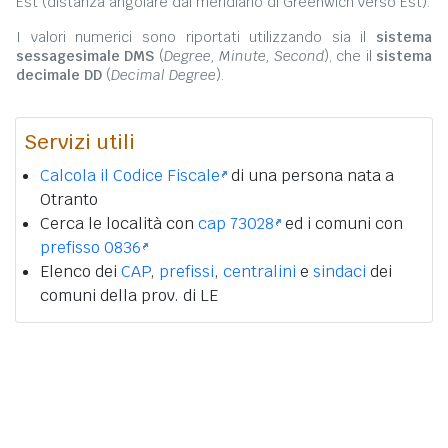
Est (distanza angolare dal meridiano di Greenwich verso Est).
I valori numerici sono riportati utilizzando sia il
sistema
sessagesimale DMS
(
Degree, Minute, Second
), che il
sistema
decimale DD
(
Decimal Degree
).
Servizi utili
Calcola il Codice Fiscale
di una persona nata a
Otranto
Cerca le località con
cap 73028
ed i comuni con
prefisso 0836
Elenco dei
CAP
,
prefissi
,
centralini
e
sindaci
dei
comuni della prov. di LE