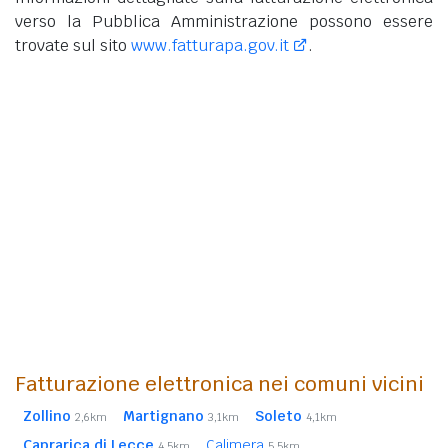
verso la Pubblica Amministrazione possono essere
trovate sul sito
www.fatturapa.gov.it
.
Fatturazione elettronica nei comuni vicini
Zollino
Martignano
Soleto
2,6km
3,1km
4,1km
Caprarica di Lecce
Calimera
4,5km
5,5km