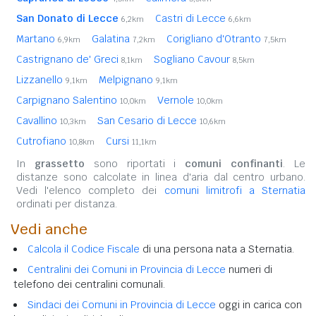
San Donato di Lecce
Castri di Lecce
6,2km
6,6km
Martano
Galatina
Corigliano d'Otranto
6,9km
7,2km
7,5km
Castrignano de' Greci
Sogliano Cavour
8,1km
8,5km
Lizzanello
Melpignano
9,1km
9,1km
Carpignano Salentino
Vernole
10,0km
10,0km
Cavallino
San Cesario di Lecce
10,3km
10,6km
Cutrofiano
Cursi
10,8km
11,1km
In
grassetto
sono riportati i
comuni confinanti
. Le
distanze sono calcolate in linea d'aria dal centro urbano.
Vedi l'elenco completo dei
comuni limitrofi a Sternatia
ordinati per distanza.
Vedi anche
Calcola il Codice Fiscale
di una persona nata a Sternatia.
Centralini dei Comuni in Provincia di Lecce
numeri di
telefono dei centralini comunali.
Sindaci dei Comuni in Provincia di Lecce
oggi in carica con