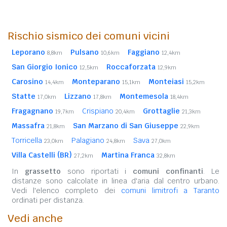
Rischio sismico dei comuni vicini
Leporano
Pulsano
Faggiano
8,8km
10,6km
12,4km
San Giorgio Ionico
Roccaforzata
12,5km
12,9km
Carosino
Monteparano
Monteiasi
14,4km
15,1km
15,2km
Statte
Lizzano
Montemesola
17,0km
17,8km
18,4km
Fragagnano
Crispiano
Grottaglie
19,7km
20,4km
21,3km
Massafra
San Marzano di San Giuseppe
21,8km
22,9km
Torricella
Palagiano
Sava
23,0km
24,8km
27,0km
Villa Castelli (BR)
Martina Franca
27,2km
32,8km
In
grassetto
sono riportati i
comuni confinanti
. Le
distanze sono calcolate in linea d'aria dal centro urbano.
Vedi l'elenco completo dei
comuni limitrofi a Taranto
ordinati per distanza.
Vedi anche