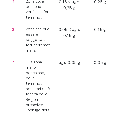
2
Zona dove
0,15 <
a
≤
0,25 g
g
possono
0,25 g
verificarsi forti
terremoti.
3
Zona che può
0,05 <
a
≤
0,15 g
g
essere
0,15 g
soggetta a
forti terremoti
ma rari.
4
E' la zona
a
≤ 0,05 g
0,05 g
g
meno
pericolosa,
dove i
terremoti
sono rari ed è
facoltà delle
Regioni
prescrivere
l’obbligo della