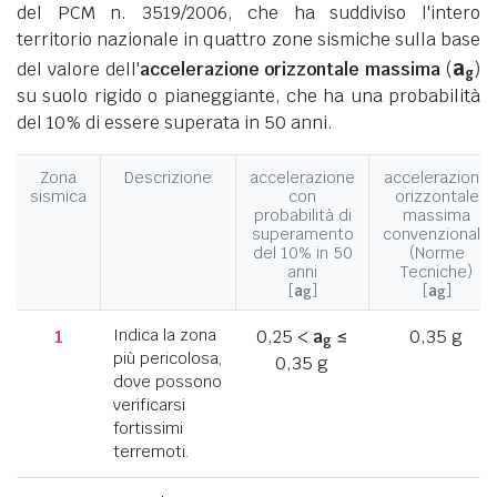
del PCM n. 3519/2006, che ha suddiviso l'intero
territorio nazionale in quattro zone sismiche sulla base
a
del valore dell'
accelerazione orizzontale massima
(
)
g
su suolo rigido o pianeggiante, che ha una probabilità
del 10% di essere superata in 50 anni.
Zona
Descrizione
accelerazione
accelerazione
sismica
con
orizzontale
probabilità di
massima
superamento
convenzionale
del 10% in 50
(Norme
anni
Tecniche)
[
a
]
[
a
]
g
g
1
Indica la zona
0,25 <
a
≤
0,35 g
g
più pericolosa,
0,35 g
dove possono
verificarsi
fortissimi
terremoti.