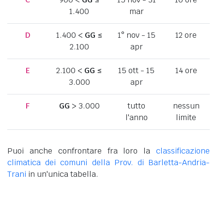
1.400
mar
D
1.400 <
GG
≤
1° nov - 15
12 ore
2.100
apr
E
2.100 <
GG
≤
15 ott - 15
14 ore
3.000
apr
F
GG
> 3.000
tutto
nessun
l'anno
limite
Puoi anche confrontare fra loro la
classificazione
climatica dei comuni della Prov. di Barletta-Andria-
Trani
in un'unica tabella.