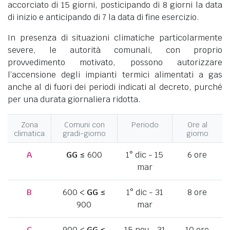
accorciato di 15 giorni, posticipando di 8 giorni la data
di inizio e anticipando di 7 la data di fine esercizio.
In presenza di situazioni climatiche particolarmente
severe, le autorità comunali, con proprio
provvedimento motivato, possono autorizzare
l’accensione degli impianti termici alimentati a gas
anche al di fuori dei periodi indicati al decreto, purché
per una durata giornaliera ridotta.
Zona
Comuni con
Periodo
Ore al
climatica
gradi-giorno
giorno
A
GG
≤ 600
1° dic - 15
6 ore
mar
B
600 <
GG
≤
1° dic - 31
8 ore
900
mar
C
900 <
GG
≤
15 nov - 31
10 ore