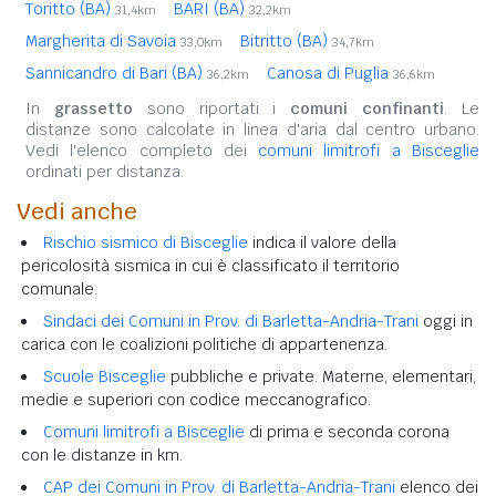
Toritto (BA)
BARI (BA)
31,4km
32,2km
Margherita di Savoia
Bitritto (BA)
33,0km
34,7km
Sannicandro di Bari (BA)
Canosa di Puglia
36,2km
36,6km
In
grassetto
sono riportati i
comuni confinanti
. Le
distanze sono calcolate in linea d'aria dal centro urbano.
Vedi l'elenco completo dei
comuni limitrofi a Bisceglie
ordinati per distanza.
Vedi anche
Rischio sismico di Bisceglie
indica il valore della
pericolosità sismica in cui è classificato il territorio
comunale.
Sindaci dei Comuni in Prov. di Barletta-Andria-Trani
oggi in
carica con le coalizioni politiche di appartenenza.
Scuole Bisceglie
pubbliche e private. Materne, elementari,
medie e superiori con codice meccanografico.
Comuni limitrofi a Bisceglie
di prima e seconda corona
con le distanze in km.
CAP dei Comuni in Prov. di Barletta-Andria-Trani
elenco dei