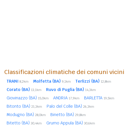
Classificazioni climatiche dei comuni vicini
TRANI
Molfetta (BA)
Terlizzi (BA)
8,2km
9,1km
12,8km
Corato (BA)
Ruvo di Puglia (BA)
13,1km
14,3km
Giovinazzo (BA)
ANDRIA
BARLETTA
15,0km
17,9km
19,5km
Bitonto (BA)
Palo del Colle (BA)
21,3km
26,3km
Modugno (BA)
Binetto (BA)
28,0km
29,8km
Bitetto (BA)
Grumo Appula (BA)
30,4km
30,6km