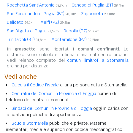
Rocchetta Sant'Antonio
Canosa di Puglia (BT)
28,3km
28,4km
San Ferdinando di Puglia (BT)
Zapponeta
28,8km
29,1km
Deliceto
Melfi (PZ)
29,1km
29,8km
Sant'Agata di Puglia
Rapolla (PZ)
31,6km
31,7km
Trinitapoli (BT)
Montemilone (PZ)
31,8km
32,2km
In
grassetto
sono riportati i
comuni confinanti
. Le
distanze sono calcolate in linea d'aria dal centro urbano.
Vedi l'elenco completo dei
comuni limitrofi a Stornarella
ordinati per distanza.
Vedi anche
Calcola il Codice Fiscale
di una persona nata a Stornarella.
Centralini dei Comuni in Provincia di Foggia
numeri di
telefono dei centralini comunali.
Sindaci dei Comuni in Provincia di Foggia
oggi in carica con
le coalizioni politiche di appartenenza.
Scuole Stornarella
pubbliche e private. Materne,
elementari, medie e superiori con codice meccanografico.