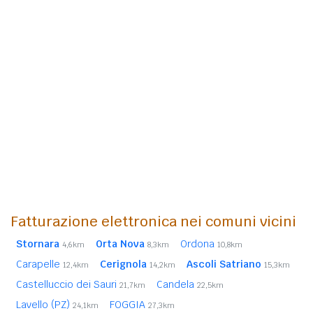
Fatturazione elettronica nei comuni vicini
Stornara
Orta Nova
Ordona
4,6km
8,3km
10,8km
Carapelle
Cerignola
Ascoli Satriano
12,4km
14,2km
15,3km
Castelluccio dei Sauri
Candela
21,7km
22,5km
Lavello (PZ)
FOGGIA
24,1km
27,3km