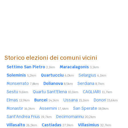
Storico elezioni dei comuni vicini
Settimo San Pietro
Maracalagonis
2,1km
3,1km
Soleminis
Quartucciu
Selargius
5,2km
6,0km
6,1km
Monserrato
Dolianova
Serdiana
7,8km
8,5km
8,7km
Sestu
Quartu Sant'Elena
CAGLIARI
9,6km
10,1km
11,7km
Elmas
Burcei
Ussana
Donori
13,9km
14,1km
15,1km
15,6km
Monastir
Assemini
San Sperate
16,3km
17,4km
18,0km
Sant'Andrea Frius
Decimomannu
19,7km
20,2km
Villasalto
Castiadas
Villasimius
26,5km
27,9km
32,7km