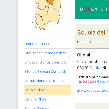
Scuola dell
Conosciuta anche c
Home Comune
Statistiche Demografiche
Ollolai
Via Repubblica 1
Sindaco, Giunta, Consiglio
08020
Ollolai
NU
Storico Elezioni Comunali
Istituto principale
Fatturazione elettronica
Gavoi
-
NUIC821006
Scuole Ollolai
www.icgavoi.edu.
Banche Ollolai
Rischio Sismico