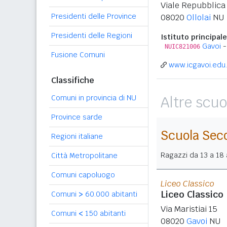
Viale Repubblica
Presidenti delle Province
08020
Ollolai
NU
Presidenti delle Regioni
Istituto principale
Gavoi
-
NUIC821006
Fusione Comuni
www.icgavoi.edu.
Classifiche
Comuni in provincia di NU
Altre scuo
Province sarde
Scuola Sec
Regioni italiane
Ragazzi da 13 a 18 a
Città Metropolitane
Comuni capoluogo
Liceo Classico
Liceo Classico
Comuni
>
60.000 abitanti
Via Maristiai 15
Comuni
<
150 abitanti
08020
Gavoi
NU