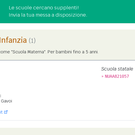
Le scuole cercano supplenti!
Invia la tua messa a disposizione.
'Infanzia
(1)
ome "Scuola Materna". Per bambini fino a 5 anni.
Scuola statale
»
NUAA821057
:
 Gavoi
it