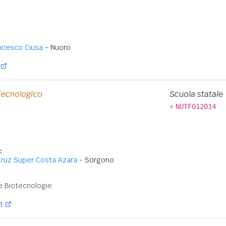
ancesco Ciusa
- Nuoro
Tecnologico
Scuola statale
»
NUTF012014
:
struz Super Costa Azara
- Sorgono
:
 e Biotecnologie
t