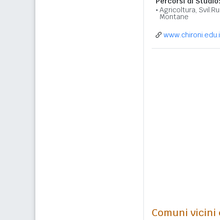
Percorsi di Studio
Agricoltura, Svil.Ru
Montane
www.chironi.edu.i
Comuni vicini c