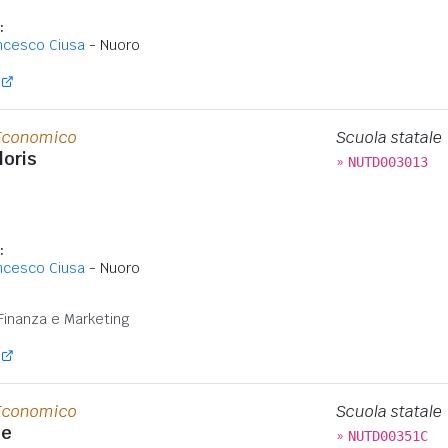
:
ancesco Ciusa
- Nuoro
 Economico
Scuola statale
loris
»
NUTD003013
:
ancesco Ciusa
- Nuoro
:
Finanza e Marketing
 Economico
Scuola statale
le
»
NUTD00351C