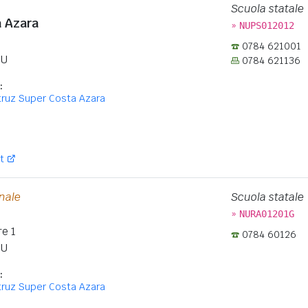
Scuola statale
ta Azara
»
NUPS012012
0784 621001
U
0784 621136
:
struz Super Costa Azara
:
t
onale
Scuola statale
»
NURA01201G
e 1
0784 60126
U
:
struz Super Costa Azara