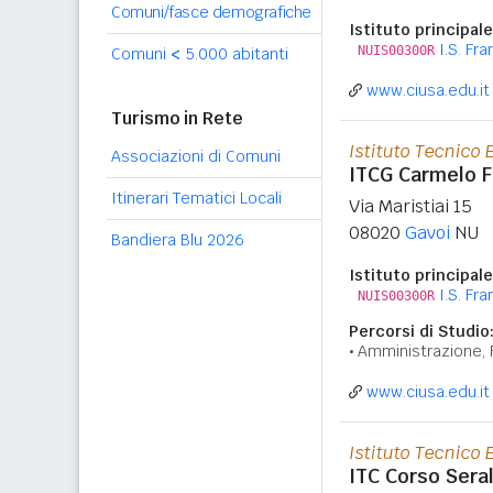
Comuni/fasce demografiche
Istituto principale
I.S. Fr
NUIS00300R
Comuni
<
5.000 abitanti
www.ciusa.edu.it
Turismo in Rete
Istituto Tecnico
Associazioni di Comuni
ITCG Carmelo F
Itinerari Tematici Locali
Via Maristiai 15
08020
Gavoi
NU
Bandiera Blu 2026
Istituto principale
I.S. Fr
NUIS00300R
Percorsi di Studio
Amministrazione, 
www.ciusa.edu.it
Istituto Tecnico
ITC Corso Sera