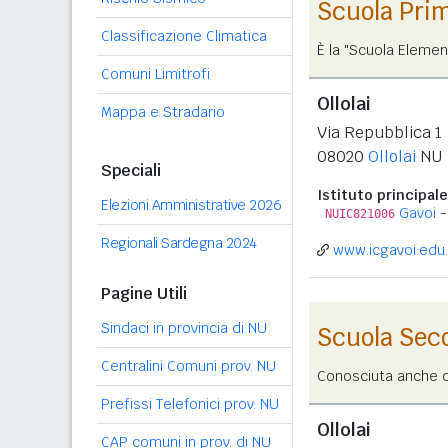
Scuola Pri
Classificazione Climatica
È la "Scuola Elemen
Comuni Limitrofi
Ollolai
Mappa e Stradario
Via Repubblica 1
08020
Ollolai
NU
Speciali
Istituto principale
Elezioni Amministrative 2026
Gavoi
-
NUIC821006
Regionali Sardegna 2024
www.icgavoi.edu.
Pagine Utili
Sindaci in provincia di NU
Scuola Sec
Centralini Comuni prov. NU
Conosciuta anche co
Prefissi Telefonici prov. NU
Ollolai
CAP comuni in prov. di NU