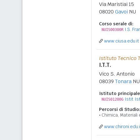
Via Maristiai 15
08020
Gavoi
NU
Corso serale di:
I.S. Fr
NUIS00300R
www.ciusa.edu.it
Istituto Tecnico 
I.T.T.
Vico S. Antonio
08039
Tonara
NU
Istituto principale
Istit I
NUIS01200G
Percorsi di Studio
Chimica, Materiali
www.chironi.edu.i