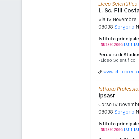
Liceo Scientifico
L. Sc. F.lli Cos
Via IV Novembre
08038
Sorgono
N
Istituto principale
Istit I
NUIS01200G
Percorsi di Studio
Liceo Scientifico
www.chironi.edu.i
Istituto Professi
Ipsasr
Corso IV Novembr
08038
Sorgono
N
Istituto principale
Istit I
NUIS01200G