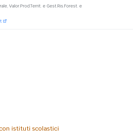
:
rale, Valor.Prod.Territ. e Gest.Ris.Forest. e
t
on istituti scolastici