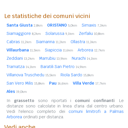
Le statistiche dei comuni vicini
Santa Giusta
ORISTANO
Simaxis
2,8km
5,0km
7,3km
Siamaggiore
Solarussa
Zerfaliu
8,2km
9,1km
10,8km
Cabras
Siamanna
Ollastra
11,2km
11,2km
11,3km
Villaurbana
Siapiccia
Arborea
11,5km
11,6km
12,7km
Zeddiani
Marrubiu
Nurachi
13,2km
13,9km
14,1km
Tramatza
Baratili San Pietro
14,1km
14,9km
Villanova Truschedu
Riola Sardo
15,5km
15,8km
San Vero Milis
Pau
Villa Verde
15,8km
16,6km
17,7km
Ales
19,0km
In
grassetto
sono riportati i
comuni confinanti
. Le
distanze sono calcolate in linea d'aria dal centro urbano.
Vedi l'elenco completo dei
comuni limitrofi a Palmas
Arborea
ordinati per distanza.
Vedi anche