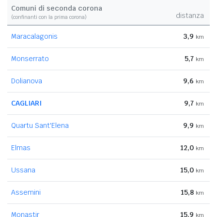
Comuni di seconda corona
distanza
(confinanti con la prima corona)
Maracalagonis
3,9
km
Monserrato
5,7
km
Dolianova
9,6
km
CAGLIARI
9,7
km
Quartu Sant'Elena
9,9
km
Elmas
12,0
km
Ussana
15,0
km
Assemini
15,8
km
Monastir
15,9
km