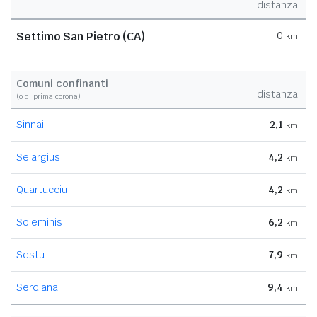
distanza
Settimo San Pietro (CA)
0
km
Comuni confinanti
distanza
(o di prima corona)
Sinnai
2,1
km
Selargius
4,2
km
Quartucciu
4,2
km
Soleminis
6,2
km
Sestu
7,9
km
Serdiana
9,4
km