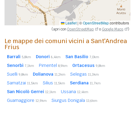
Leaflet
|
©
OpenStreetMap
contributors
(apri con
OpenStreetMap
o
Google Maps
)
Le mappe dei comuni vicini a Sant'Andrea
Frius
Barrali
Donori
San Basilio
5,8km
6,4km
7,0km
Senorbì
Pimentel
Ortacesus
7,1km
8,9km
9,8km
Suelli
Dolianova
Selegas
9,8km
11,2km
11,3km
Samatzai
Silius
Serdiana
11,5km
11,5km
11,7km
San Nicolò Gerrei
Ussana
12,1km
12,4km
Guamaggiore
Siurgus Donigala
12,9km
13,6km
Nuraminis
Guasila
Soleminis
13,8km
14,0km
14,6km
Goni
14,9km
In
grassetto
sono riportati i
comuni confinanti
. Le
distanze sono calcolate in linea d'aria dal centro urbano.