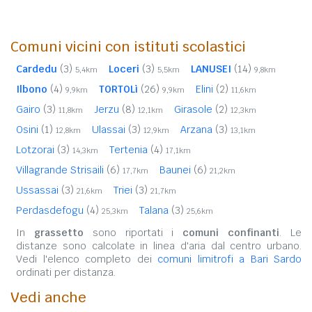
Comuni vicini con istituti scolastici
Cardedu
(3)
Loceri
(3)
LANUSEI
(14)
5,4km
5,5km
9,8km
Ilbono
(4)
TORTOLì
(26)
Elini
(2)
9,9km
9,9km
11,6km
Gairo
(3)
Jerzu
(8)
Girasole
(2)
11,8km
12,1km
12,3km
Osini
(1)
Ulassai
(3)
Arzana
(3)
12,8km
12,9km
13,1km
Lotzorai
(3)
Tertenia
(4)
14,3km
17,1km
Villagrande Strisaili
(6)
Baunei
(6)
17,7km
21,2km
Ussassai
(3)
Triei
(3)
21,6km
21,7km
Perdasdefogu
(4)
Talana
(3)
25,3km
25,6km
In
grassetto
sono riportati i
comuni confinanti
. Le
distanze sono calcolate in linea d'aria dal centro urbano.
Vedi l'elenco completo dei
comuni limitrofi a Bari Sardo
ordinati per distanza.
Vedi anche