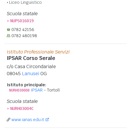
Liceo Linguistico
Scuola statale
»
NUPS016019
0782 42156
0782 480198
Istituto Professionale Servizi
IPSAR Corso Serale
c/o Casa Circondariale
08045
Lanusei
OG
Istituto principale:
IPSAR
- Tortolì
NURH030008
Scuola statale
»
NURH03004C
www.ianas.edu.it