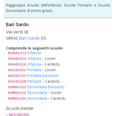
Raggruppa Scuole dell'infanzia, Scuole Primarie e Scuole
Secondarie di primo grado.
Bari Sardo
Via Verdi 18
08042
Bari Sardo
OG
Comprende le seguenti scuole:
Infanzia
NUAA862019
Infanzia
- Loceri
NUAA86202A
Infanzia
- Cardedu
NUAA86203B
Primaria
- Loceri
NUEE86201E
Primaria Barisardo
NUEE86202G
Primaria
- Cardedu
NUEE86204N
Secondaria Barisardo
NUMM86201D
Secondaria
- Loceri
NUMM86202E
Secondaria
- Cardedu
NUMM86203G
Scuola statale
»
NUIC86200C