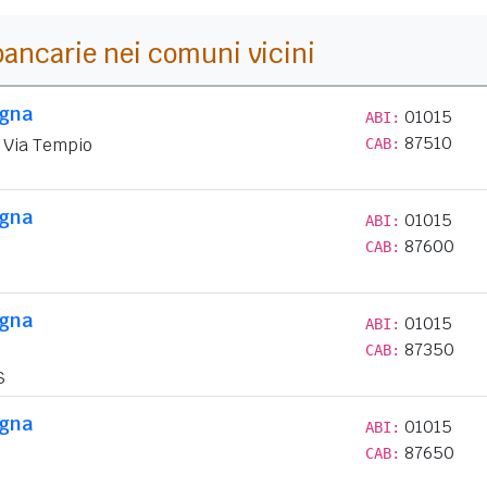
i bancarie nei comuni vicini
egna
01015
ABI:
87510
o Via Tempio
CAB:
egna
01015
ABI:
87600
CAB:
egna
01015
ABI:
87350
CAB:
S
egna
01015
ABI:
87650
CAB: