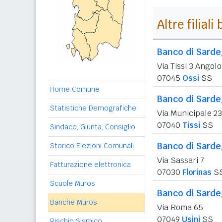
Altre filial
Banco di Sard
Via Tissi 3 Angol
07045
Ossi
SS
Home Comune
Banco di Sard
Statistiche Demografiche
Via Municipale 23
07040
Tissi
SS
Sindaco, Giunta, Consiglio
Banco di Sard
Storico Elezioni Comunali
Via Sassari 7
Fatturazione elettronica
07030
Florinas
S
Scuole Muros
Banco di Sard
Banche Muros
Via Roma 65
07049
Usini
SS
Rischio Sismico