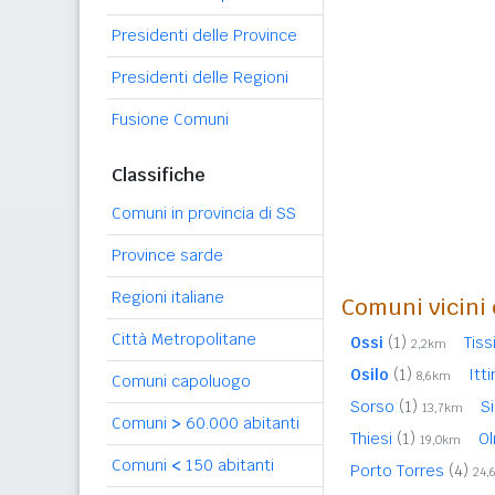
Presidenti delle Province
Presidenti delle Regioni
Fusione Comuni
Classifiche
Comuni in provincia di SS
Province sarde
Regioni italiane
Comuni vicini 
Città Metropolitane
Ossi
(1)
Tiss
2,2km
Osilo
(1)
Itti
8,6km
Comuni capoluogo
Sorso
(1)
S
13,7km
Comuni
>
60.000 abitanti
Thiesi
(1)
O
19,0km
Comuni
<
150 abitanti
Porto Torres
(4)
24,