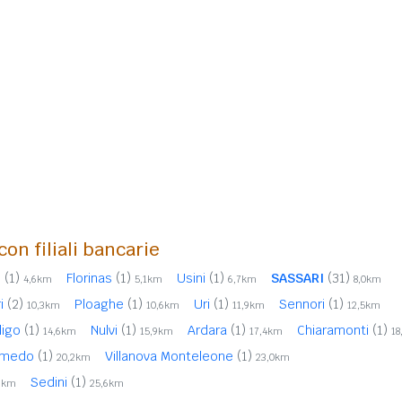
con filiali bancarie
i
(1)
Florinas
(1)
Usini
(1)
SASSARI
(31)
4,6km
5,1km
6,7km
8,0km
ri
(2)
Ploaghe
(1)
Uri
(1)
Sennori
(1)
10,3km
10,6km
11,9km
12,5km
iligo
(1)
Nulvi
(1)
Ardara
(1)
Chiaramonti
(1)
14,6km
15,9km
17,4km
18
lmedo
(1)
Villanova Monteleone
(1)
20,2km
23,0km
Sedini
(1)
6km
25,6km