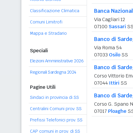
Banca Nazional
Classificazione Climatica
Via Cagliari 12
Comuni Limitrofi
07100
Sassari
S
Mappa e Stradario
Banco di Sard
Via Roma 54
Speciali
07033
Osilo
SS
Elezioni Amministrative 2026
Banco di Sard
Regionali Sardegna 2024
Corso Vittorio E
07044
Ittiri
SS
Pagine Utili
Banco di Sard
Sindaci in provincia di SS
Corso G. Spano N
Centralini Comuni prov. SS
07017
Ploaghe
S
Prefissi Telefonici prov. SS
CAP comuni in prov. di SS