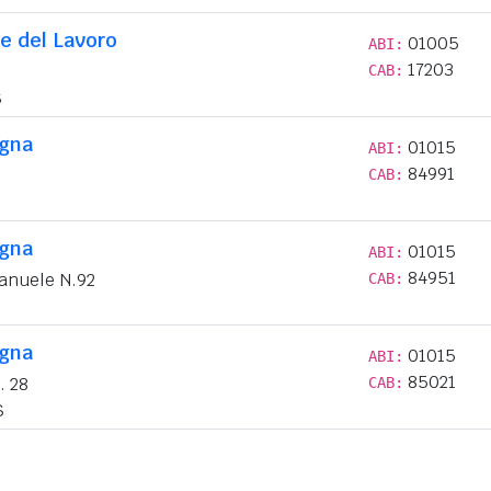
e del Lavoro
01005
ABI:
17203
CAB:
S
egna
01015
ABI:
84991
CAB:
egna
01015
ABI:
84951
manuele N.92
CAB:
egna
01015
ABI:
85021
. 28
CAB:
S