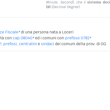
Minute, Second
), che il
sistema dec
DD
(
Decimal Degree
).
ice Fiscale
di una persona nata a Loceri
ità con
cap 08040
ed i comuni con
prefisso 0782
P
,
prefissi
,
centralini
e
sindaci
dei comuni della prov. di OG