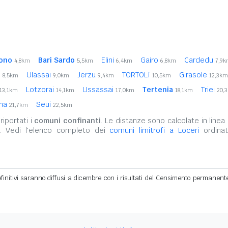
bono
Bari Sardo
Elini
Gairo
Cardedu
4,8km
5,5km
6,4km
6,8km
7,9
i
Ulassai
Jerzu
TORTOLì
Girasole
8,5km
9,0km
9,4km
10,5km
12,3km
Lotzorai
Ussassai
Tertenia
Triei
13,1km
14,1km
17,0km
18,1km
20,
ana
Seui
21,7km
22,5km
iportati i
comuni confinanti
. Le distanze sono calcolate in linea 
. Vedi l'elenco completo dei
comuni limitrofi a Loceri
ordinat
definitivi saranno diffusi a dicembre con i risultati del Censimento permanent