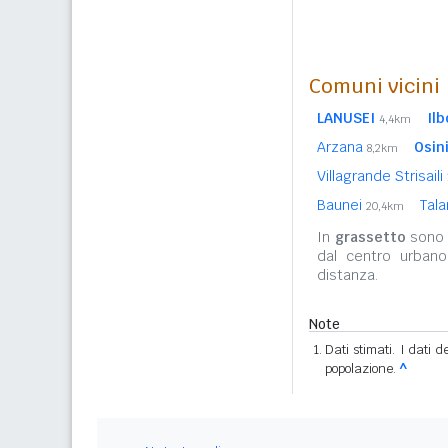
Comuni vicini
LANUSEI
Il
4,4km
Arzana
Osin
8,2km
Villagrande Strisaili
Baunei
Tal
20,4km
In
grassetto
sono r
dal centro urbano
distanza.
Note
Dati stimati. I dati 
popolazione.
^