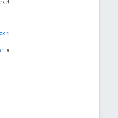
e del
zioni
eri
e