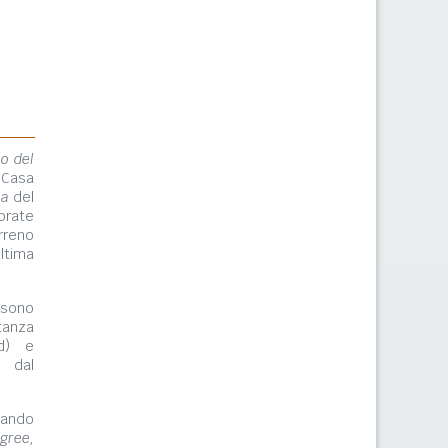
lo del
 Casa
ma
del
orate
rreno
ltima
ono
tanza
rd) e
e dal
zzando
gree,