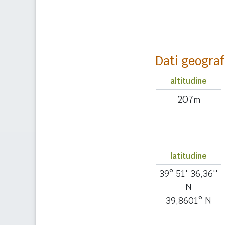
Dati geograf
altitudine
207
m
latitudine
39° 51' 36,36''
N
39,8601° N