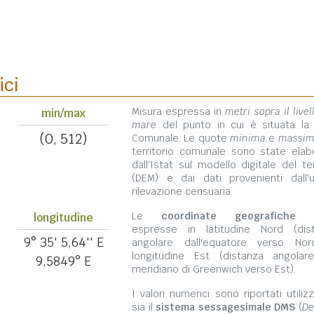
ici
Misura espressa in
metri sopra il livel
min/max
mare
del punto in cui è situata la
(0, 512)
Comunale. Le quote
minima
e
massi
territorio comunale sono state elab
dall'Istat sul modello digitale del te
(DEM) e dai dati provenienti dall'u
rilevazione censuaria.
Le
coordinate geografiche
s
longitudine
espresse in latitudine Nord (dis
9° 35' 5,64'' E
angolare dall'equatore verso No
longitudine Est (distanza angolar
9,5849° E
meridiano di Greenwich verso Est).
I valori numerici sono riportati utili
sia il
sistema sessagesimale DMS
(
De