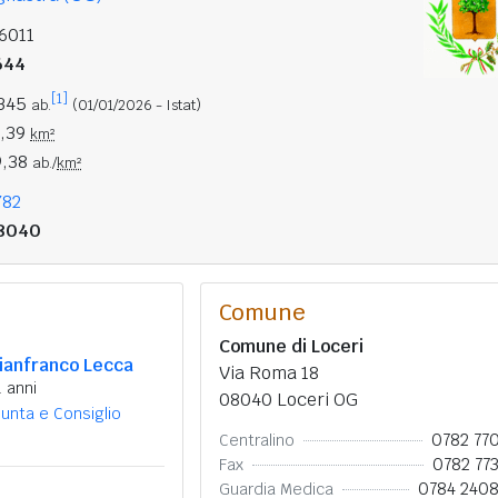
6011
644
[1]
.345
ab.
(01/01/2026 - Istat)
9,39
km²
9,38
ab./
km²
782
8040
Comune
Comune di Loceri
ianfranco Lecca
Via Roma 18
1 anni
08040 Loceri OG
iunta e Consiglio
0782 77
Centralino
0782 77
Fax
0784 240
Guardia Medica