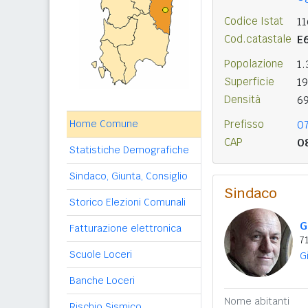
Codice Istat
11
Cod.catastale
E
Popolazione
1
Superficie
1
Densità
6
Home Comune
Prefisso
0
CAP
0
Statistiche Demografiche
Sindaco, Giunta, Consiglio
Sindaco
Storico Elezioni Comunali
G
Fatturazione elettronica
7
Scuole Loceri
G
Banche Loceri
Nome abitanti
Rischio Sismico