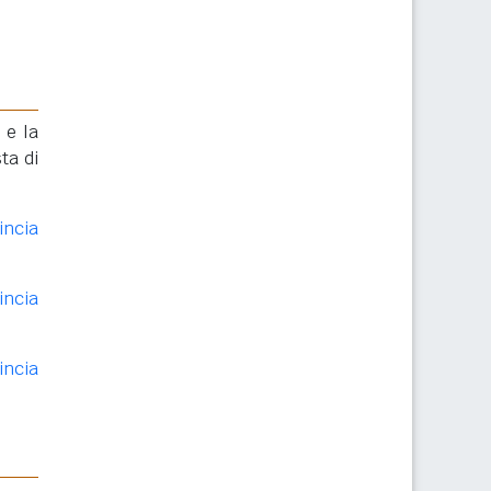
 e la
ta di
incia
incia
incia