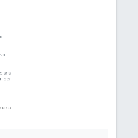
km
3km
d'aria
i per
e della