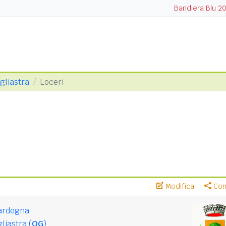
Bandiera Blu 2
gliastra
Loceri
Modifica
Cond
ardegna
liastra (
OG
)