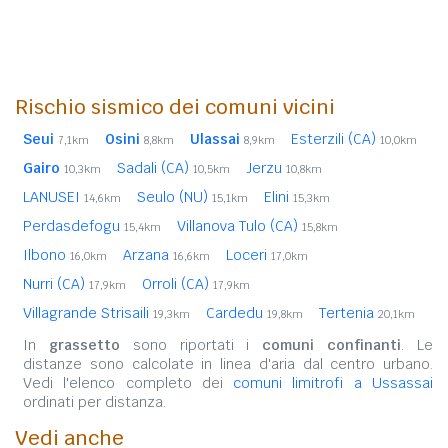
Rischio sismico dei comuni vicini
Seui
Osini
Ulassai
Esterzili (CA)
7,1km
8,8km
8,9km
10,0km
Gairo
Sadali (CA)
Jerzu
10,3km
10,5km
10,8km
LANUSEI
Seulo (NU)
Elini
14,6km
15,1km
15,3km
Perdasdefogu
Villanova Tulo (CA)
15,4km
15,8km
Ilbono
Arzana
Loceri
16,0km
16,6km
17,0km
Nurri (CA)
Orroli (CA)
17,9km
17,9km
Villagrande Strisaili
Cardedu
Tertenia
19,3km
19,8km
20,1km
In
grassetto
sono riportati i
comuni confinanti
. Le
distanze sono calcolate in linea d'aria dal centro urbano.
Vedi l'elenco completo dei
comuni limitrofi a Ussassai
ordinati per distanza.
Vedi anche