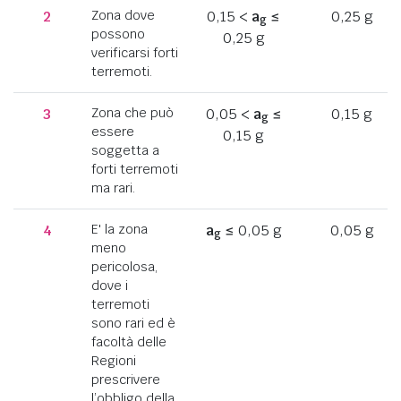
2
Zona dove
0,15 <
a
≤
0,25 g
g
possono
0,25 g
verificarsi forti
terremoti.
3
Zona che può
0,05 <
a
≤
0,15 g
g
essere
0,15 g
soggetta a
forti terremoti
ma rari.
4
E' la zona
a
≤ 0,05 g
0,05 g
g
meno
pericolosa,
dove i
terremoti
sono rari ed è
facoltà delle
Regioni
prescrivere
l’obbligo della