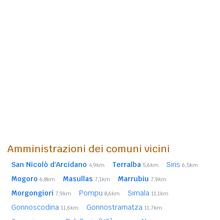
Amministrazioni dei comuni vicini
San Nicolò d'Arcidano
Terralba
Siris
4,9km
5,6km
6,5km
Mogoro
Masullas
Marrubiu
6,8km
7,1km
7,9km
Morgongiori
Pompu
Simala
7,9km
8,6km
11,1km
Gonnoscodina
Gonnostramatza
11,6km
11,7km