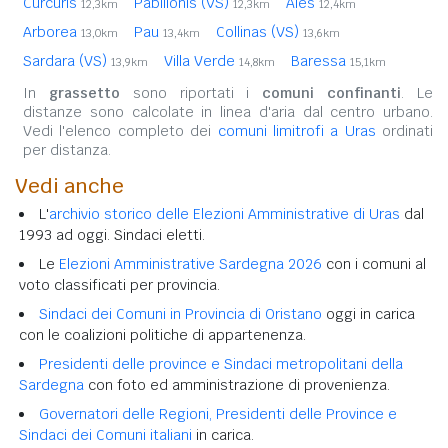
Curcuris
Pabillonis (VS)
Ales
12,3km
12,3km
12,4km
Arborea
Pau
Collinas (VS)
13,0km
13,4km
13,6km
Sardara (VS)
Villa Verde
Baressa
13,9km
14,8km
15,1km
In
grassetto
sono riportati i
comuni confinanti
. Le
distanze sono calcolate in linea d'aria dal centro urbano.
Vedi l'elenco completo dei
comuni limitrofi a Uras
ordinati
per distanza.
Vedi anche
L'
archivio storico delle Elezioni Amministrative di Uras
dal
1993 ad oggi. Sindaci eletti.
Le
Elezioni Amministrative Sardegna 2026
con i comuni al
voto classificati per provincia.
Sindaci dei Comuni in Provincia di Oristano
oggi in carica
con le coalizioni politiche di appartenenza.
Presidenti delle province e Sindaci metropolitani della
Sardegna
con foto ed amministrazione di provenienza.
Governatori delle Regioni, Presidenti delle Province e
Sindaci dei Comuni italiani
in carica.