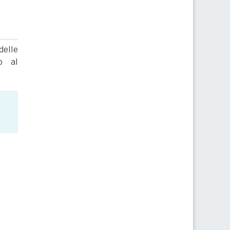
delle
to al