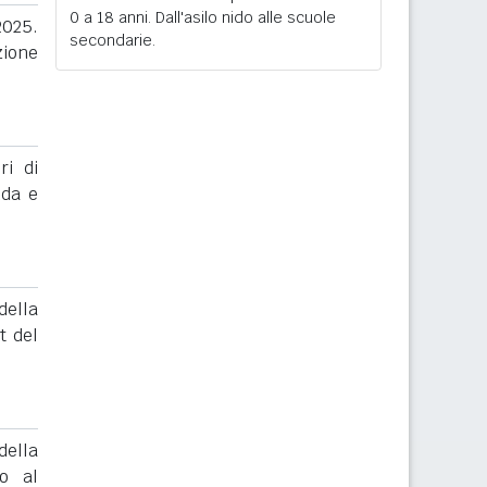
0 a 18 anni. Dall'asilo nido alle scuole
2025.
secondarie.
zione
ri di
nda e
ella
t del
ella
to al