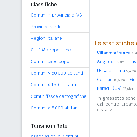
Classifiche
Comuni in provincia di VS
Province sarde
Regioni italiane
Le statistiche
Città Metropolitane
Villanovafranca
4,
Comuni capoluogo
Segariu
Las
6,3km
Ussaramanna
9,4km
Comuni
>
60.000 abitanti
Collinas
Gu
10,6km
Comuni
<
150 abitanti
Baradili (OR)
12,6km
Comuni/fasce demografiche
In
grassetto
sono r
dal centro urbano
Comuni
<
5.000 abitanti
distanza.
Turismo in Rete
Associazioni di Comuni