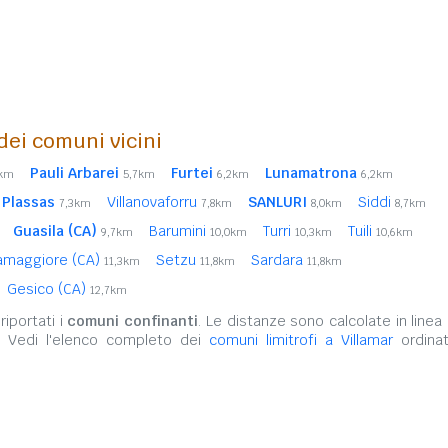
 dei comuni vicini
Pauli Arbarei
Furtei
Lunamatrona
8km
5,7km
6,2km
6,2km
 Plassas
Villanovaforru
SANLURI
Siddi
7,3km
7,8km
8,0km
8,7km
Guasila (CA)
Barumini
Turri
Tuili
9,7km
10,0km
10,3km
10,6km
amaggiore (CA)
Setzu
Sardara
11,3km
11,8km
11,8km
Gesico (CA)
12,7km
iportati i
comuni confinanti
. Le distanze sono calcolate in linea 
. Vedi l'elenco completo dei
comuni limitrofi a Villamar
ordinat