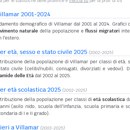
na per le statistiche delle province e
freccia su
per la prov. di VS
illamar 2001-2024
amento demografico di Villamar dal 2001 al 2024. Grafici c
vimento naturale
della popolazione e
flussi migratori
inte
 l'estero.
r età, sesso e stato civile 2025
(2002-2025)
tribuzione della popolazione di Villamar per classi di età, 
tato civile (celibi/nubili, coniugati, divorziati e vedovi). D
ramide delle Età
dal 2002 al 2025.
er età scolastica 2025
(2002-2025)
tribuzione della popolazione per classi di
età scolastica
da
anni (asilo nido, scuola dell'infanzia, scuola primaria e s
ondaria di I e II grado).
ieri a Villamar
(2003-2025)