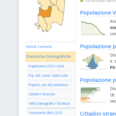
clicca sulla carti
Popolazione V
And
mo
con
Popolazione pe
Home Comune
Dis
Statistiche Demografiche
e s
Popolazione 2001-2024
Pi
Pop. età, sesso, stato civile
Popolazione p
Popolaz. per età scolastica
Dis
Cittadini Stranieri
18 
sec
Indici Demografici / Struttura
Cittadini stran
Censimenti 1861-2021