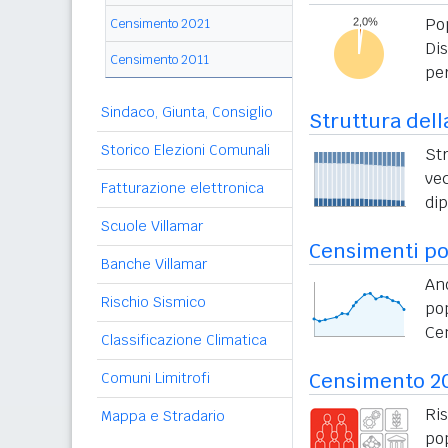
Po
Censimento 2021
Di
Censimento 2011
per
Sindaco, Giunta, Consiglio
Struttura dell
Storico Elezioni Comunali
St
vec
Fatturazione elettronica
di
Scuole Villamar
Censimenti po
Banche Villamar
An
Rischio Sismico
po
Ce
Classificazione Climatica
Censimento 2
Comuni Limitrofi
Ri
Mappa e Stradario
po