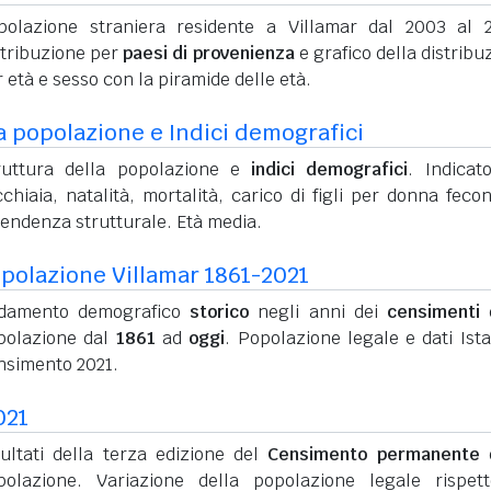
polazione straniera residente a Villamar dal 2003 al 
stribuzione per
paesi di provenienza
e grafico della distribu
 età e sesso con la piramide delle età.
a popolazione e Indici demografici
ruttura della popolazione e
indici demografici
. Indicato
chiaia, natalità, mortalità, carico di figli per donna feco
pendenza strutturale. Età media.
polazione Villamar 1861-2021
damento demografico
storico
negli anni dei
censimenti
d
polazione dal
1861
ad
oggi
. Popolazione legale e dati Ista
nsimento 2021.
021
sultati della terza edizione del
Censimento permanente
d
polazione. Variazione della popolazione legale rispet