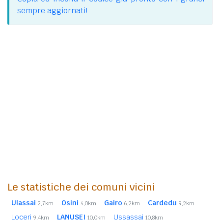
sempre aggiornati!
Le statistiche dei comuni vicini
Ulassai
Osini
Gairo
Cardedu
2,7km
4,0km
6,2km
9,2km
Loceri
LANUSEI
Ussassai
9,4km
10,0km
10,8km