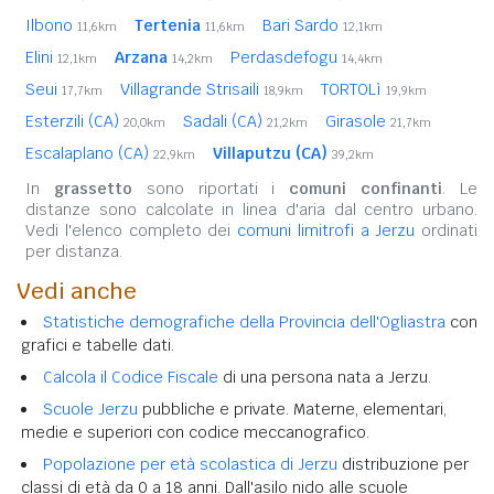
Ilbono
Tertenia
Bari Sardo
11,6km
11,6km
12,1km
Elini
Arzana
Perdasdefogu
12,1km
14,2km
14,4km
Seui
Villagrande Strisaili
TORTOLì
17,7km
18,9km
19,9km
Esterzili (CA)
Sadali (CA)
Girasole
20,0km
21,2km
21,7km
Escalaplano (CA)
Villaputzu (CA)
22,9km
39,2km
In
grassetto
sono riportati i
comuni confinanti
. Le
distanze sono calcolate in linea d'aria dal centro urbano.
Vedi l'elenco completo dei
comuni limitrofi a Jerzu
ordinati
per distanza.
Vedi anche
Statistiche demografiche della Provincia dell'Ogliastra
con
grafici e tabelle dati.
Calcola il Codice Fiscale
di una persona nata a Jerzu.
Scuole Jerzu
pubbliche e private. Materne, elementari,
medie e superiori con codice meccanografico.
Popolazione per età scolastica di Jerzu
distribuzione per
classi di età da 0 a 18 anni. Dall'asilo nido alle scuole