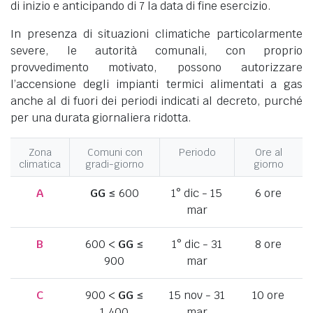
di inizio e anticipando di 7 la data di fine esercizio.
In presenza di situazioni climatiche particolarmente
severe, le autorità comunali, con proprio
provvedimento motivato, possono autorizzare
l’accensione degli impianti termici alimentati a gas
anche al di fuori dei periodi indicati al decreto, purché
per una durata giornaliera ridotta.
Zona
Comuni con
Periodo
Ore al
climatica
gradi-giorno
giorno
A
GG
≤ 600
1° dic - 15
6 ore
mar
B
600 <
GG
≤
1° dic - 31
8 ore
900
mar
C
900 <
GG
≤
15 nov - 31
10 ore
1.400
mar