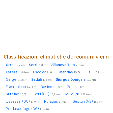
Classificazioni climatiche dei comuni vicini
Orroli
Serri
Villanova Tulo
2,7km
7,4km
7,7km
Esterzili
Escolca
Mandas
Isili
8,8km
9,4km
10,7km
10,8km
Gergei
Sadali
Siurgus Donigala
11,2km
11,8km
12,9km
Escalaplano
Gesico
Goni
14,5km
15,0km
15,3km
Nurallao
Seui (OG)
Seulo (NU)
15,5km
16,3km
17,6km
Ussassai (OG)
Nuragus
Gesturi (VS)
17,9km
17,9km
18,1km
Perdasdefogu (OG)
18,4km