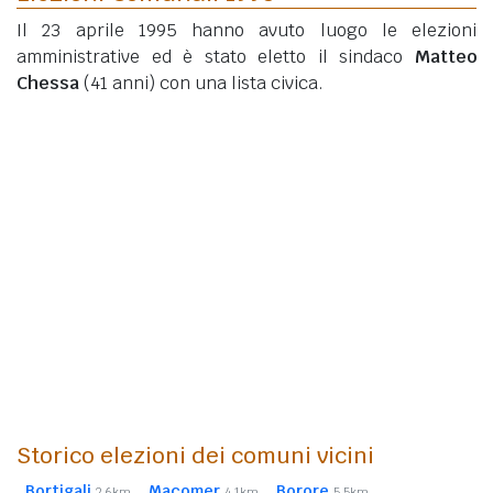
Il 23 aprile 1995 hanno avuto luogo le elezioni
amministrative ed è stato eletto il sindaco
Matteo
Chessa
(41 anni)
con una lista civica.
Storico elezioni dei comuni vicini
Bortigali
Macomer
Borore
2,6km
4,1km
5,5km