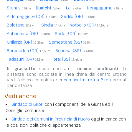
Silanus
Dualchi
Lei
Noragugume
6,8km
7,8km
9,6km
9,8km
Aidomaggiore (OR)
Sedilo (OR)
11,0km
13,6km
Bolotana
Sindia
Norbello (OR)
13,9km
14,1km
14,5km
Abbasanta (OR)
Soddì (OR)
15,3km
15,8km
Ghilarza (OR)
Semestene (SS)
16,2km
16,8km
Boroneddu (OR)
Bonorva (SS)
17,5km
17,6km
Tadasuni (OR)
Illorai (SS)
18,1km
18,4km
In
grassetto
sono riportati i
comuni confinanti
. Le
distanze sono calcolate in linea d'aria dal centro urbano.
Vedi l'elenco completo dei
comuni limitrofi a Birori
ordinati
per distanza.
Vedi anche
Sindaco di Birori
con i componenti della Giunta ed il
Consiglio comunale.
Sindaci dei Comuni in Provincia di Nuoro
oggi in carica con
le coalizioni politiche di appartenenza.