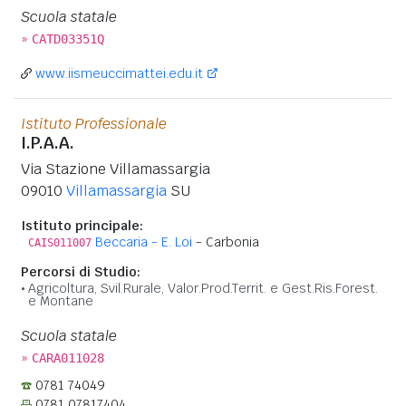
Scuola statale
»
CATD03351Q
www.iismeuccimattei.edu.it
Istituto Professionale
I.P.A.A.
Via Stazione Villamassargia
09010
Villamassargia
SU
Istituto principale:
Beccaria - E. Loi
- Carbonia
CAIS011007
Percorsi di Studio:
Agricoltura, Svil.Rurale, Valor.Prod.Territ. e Gest.Ris.Forest.
e Montane
Scuola statale
»
CARA011028
0781 74049
0781 07817404