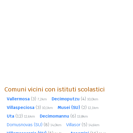
Comuni vicini con istituti scolastici
Vallermosa
(3)
Decimoputzu
(4)
7,2km
10,0km
Villaspeciosa
(3)
Musei (SU)
(2)
10,1km
12,1km
Uta
(12)
Decimomannu
(6)
12,6km
13,8km
Domusnovas (SU)
(8)
Villasor
(5)
14,0km
14,6km