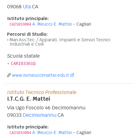
09068
Uta
CA
Istituto principale:
A. Meucci-E. Mattei
- Cagliari
CAIS033004
Percorsi di Studio:
Man.Ass.Tec. / Apparati, Impianti e Servizi Tecnici
Industriali e Civili
Scuola statale
»
CARI03301Q
www.iismeuccimattei.edu.it
Istituto Tecnico Professionale
I.T.C.G. E. Mattei
Via Ugo Foscolo 46 Decimomannu
09033
Decimomannu
CA
Istituto principale:
A. Meucci-E. Mattei
- Cagliari
CAIS033004