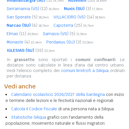
Villamassargia (SU)
(5)
Assemini
(16)
14,7km
16,6km
Serramanna (VS)
(12)
Nuxis (SU)
(3)
16,9km
17,5km
San Sperate
(5)
VILLACIDRO (VS)
(14)
18,2km
18,5km
Narcao (SU)
(6)
Capoterra
(25)
18,7km
19,7km
Elmas
(11)
Samassi (VS)
(5)
20,9km
21,9km
Monastir
(4)
Perdaxius (SU)
(3)
22,4km
23,0km
IGLESIAS (SU)
(35)
23,1km
In
grassetto
sono riportati i
comuni confinanti
. Le
distanze sono calcolate in linea d'aria dal centro urbano.
Vedi l'elenco completo dei
comuni limitrofi a Siliqua
ordinati
per distanza.
Vedi anche
Calendario scolastico 2026/2027 della Sardegna
con inizio
e termine delle lezioni e le festività nazionali e regionali.
Calcola il Codice Fiscale
di una persona nata a Siliqua.
Statistiche Siliqua
grafici con l'andamento della
popolazione, movimento naturale e flussi migratori.