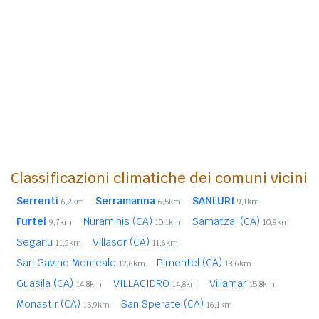
Classificazioni climatiche dei comuni vicini
Serrenti
Serramanna
SANLURI
6,2km
6,5km
9,1km
Furtei
Nuraminis (CA)
Samatzai (CA)
9,7km
10,1km
10,9km
Segariu
Villasor (CA)
11,2km
11,6km
San Gavino Monreale
Pimentel (CA)
12,6km
13,6km
Guasila (CA)
VILLACIDRO
Villamar
14,8km
14,8km
15,8km
Monastir (CA)
San Sperate (CA)
15,9km
16,1km