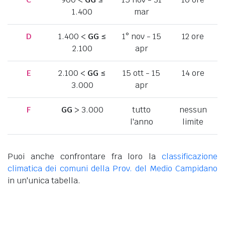
1.400
mar
D
1.400 <
GG
≤
1° nov - 15
12 ore
2.100
apr
E
2.100 <
GG
≤
15 ott - 15
14 ore
3.000
apr
F
GG
> 3.000
tutto
nessun
l'anno
limite
Puoi anche confrontare fra loro la
classificazione
climatica dei comuni della Prov. del Medio Campidano
in un'unica tabella.