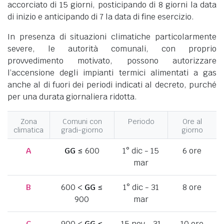
accorciato di 15 giorni, posticipando di 8 giorni la data
di inizio e anticipando di 7 la data di fine esercizio.
In presenza di situazioni climatiche particolarmente
severe, le autorità comunali, con proprio
provvedimento motivato, possono autorizzare
l’accensione degli impianti termici alimentati a gas
anche al di fuori dei periodi indicati al decreto, purché
per una durata giornaliera ridotta.
Zona
Comuni con
Periodo
Ore al
climatica
gradi-giorno
giorno
A
GG
≤ 600
1° dic - 15
6 ore
mar
B
600 <
GG
≤
1° dic - 31
8 ore
900
mar
C
900 <
GG
≤
15 nov - 31
10 ore