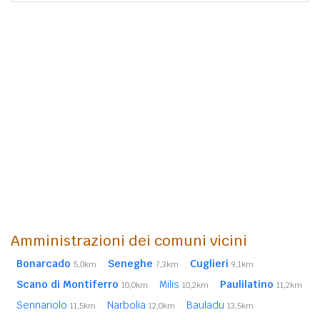
Amministrazioni dei comuni vicini
Bonarcado
Seneghe
Cuglieri
5,0km
7,3km
9,1km
Scano di Montiferro
Milis
Paulilatino
10,0km
10,2km
11,2km
Sennariolo
Narbolia
Bauladu
11,5km
12,0km
13,5km