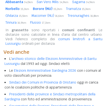
Abbasanta
San Vero Milis
Sagama
14,0km
14,9km
14,9km
Norbello
Borore (NU)
Tramatza
15,1km
15,2km
15,3km
Ghilarza
Macomer (NU)
Tresnuraghes
15,5km
16,6km
16,8km
Tinnura
Flussio
16,9km
17,1km
In
grassetto
sono riportati i
comuni confinanti
. Le
distanze sono calcolate in linea d'aria dal centro urbano.
Vedi l'elenco completo dei
comuni limitrofi a Santu
Lussurgiu
ordinati per distanza.
Vedi anche
L'
archivio storico delle Elezioni Amministrative di Santu
Lussurgiu
dal 1993 ad oggi. Sindaci eletti.
Le
Elezioni Amministrative Sardegna 2026
con i comuni al
voto classificati per provincia.
Sindaci dei Comuni in Provincia di Oristano
oggi in carica
con le coalizioni politiche di appartenenza.
Presidenti delle province e Sindaci metropolitani della
Sardegna
con foto ed amministrazione di provenienza.
Governatori delle Regioni, Presidenti delle Province e