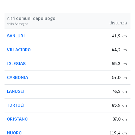
Altri
comuni capoluogo
distanza
della Sardegna
SANLURI
41,9
km
VILLACIDRO
44,2
km
IGLESIAS
55,3
km
CARBONIA
57,0
km
LANUSEI
76,2
km
TORTOLì
85,9
km
ORISTANO
87,8
km
NUORO
119,4
km