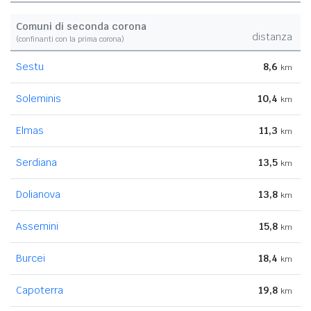
Comuni di seconda corona
distanza
(confinanti con la prima corona)
Sestu
8,6
km
Soleminis
10,4
km
Elmas
11,3
km
Serdiana
13,5
km
Dolianova
13,8
km
Assemini
15,8
km
Burcei
18,4
km
Capoterra
19,8
km