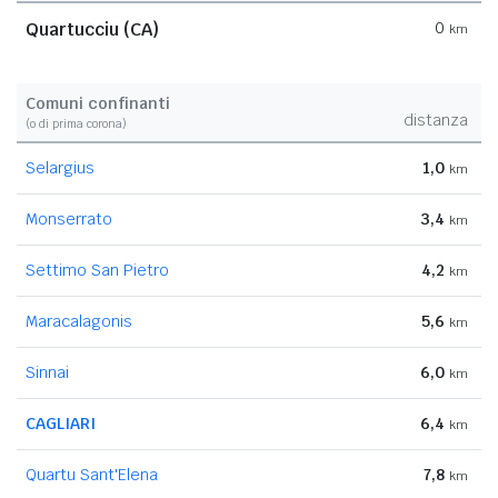
Quartucciu (CA)
0
km
Comuni confinanti
distanza
(o di prima corona)
Selargius
1,0
km
Monserrato
3,4
km
Settimo San Pietro
4,2
km
Maracalagonis
5,6
km
Sinnai
6,0
km
CAGLIARI
6,4
km
Quartu Sant'Elena
7,8
km