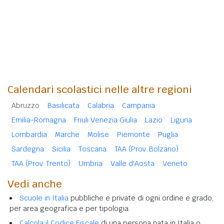
Calendari scolastici nelle altre regioni
Abruzzo
Basilicata
Calabria
Campania
Emilia-Romagna
Friuli Venezia Giulia
Lazio
Liguria
Lombardia
Marche
Molise
Piemonte
Puglia
Sardegna
Sicilia
Toscana
TAA (Prov. Bolzano)
TAA (Prov. Trento)
Umbria
Valle d'Aosta
Veneto
Vedi anche
Scuole in Italia
pubbliche e private di ogni ordine e grado,
per area geografica e per tipologia.
Calcola il Codice Fiscale
di una persona nata in Italia o