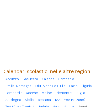
Calendari scolastici nelle altre regioni
Abruzzo
Basilicata
Calabria
Campania
Emilia-Romagna
Friuli Venezia Giulia
Lazio
Liguria
Lombardia
Marche
Molise
Piemonte
Puglia
Sardegna
Sicilia
Toscana
TAA (Prov. Bolzano)
TAA (Prov. Trento)
Umbria
Valle d'Aosta
Veneto