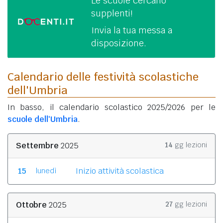
Le scuole cercano
supplenti!
Invia la tua messa a
disposizione.
Calendario delle festività scolastiche
dell'Umbria
In basso, il calendario scolastico 2025/2026 per le
scuole dell'Umbria
.
Settembre
2025
14
gg lezioni
15
Inizio attività scolastica
lunedì
Ottobre
2025
27
gg lezioni