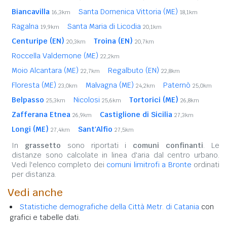
Biancavilla
Santa Domenica Vittoria (ME)
16,3km
18,1km
Ragalna
Santa Maria di Licodia
19,9km
20,1km
Centuripe (EN)
Troina (EN)
20,3km
20,7km
Roccella Valdemone (ME)
22,2km
Moio Alcantara (ME)
Regalbuto (EN)
22,7km
22,8km
Floresta (ME)
Malvagna (ME)
Paternò
23,0km
24,2km
25,0km
Belpasso
Nicolosi
Tortorici (ME)
25,3km
25,6km
26,8km
Zafferana Etnea
Castiglione di Sicilia
26,9km
27,3km
Longi (ME)
Sant'Alfio
27,4km
27,5km
In
grassetto
sono riportati i
comuni confinanti
. Le
distanze sono calcolate in linea d'aria dal centro urbano.
Vedi l'elenco completo dei
comuni limitrofi a Bronte
ordinati
per distanza.
Vedi anche
Statistiche demografiche della Città Metr. di Catania
con
grafici e tabelle dati.