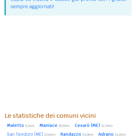
sempre aggiornati!
Le statistiche dei comuni vicini
Maletto
Maniace
Cesarò (ME)
5,1km
10,9km
12,3km
San Teodoro (ME)
Randazzo
Adrano
13,6km
14,0km
14,2km