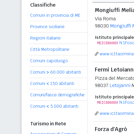
Classifiche
Mongiuffi Meli
Comuni in provincia di ME
Via Roma
98030
Mongiuffi 
Province siciliane
Istituto principale
Regioni italiane
N.1Fos
MEIC88600X
Città Metropolitane
www.ic1taormina.
Comuni capoluogo
Fermi Letoiann
Comuni
>
60.000 abitanti
Pizza del Mercato
Comuni
<
150 abitanti
98037
Letojanni
Comuni/fasce demografiche
Istituto principale
N.1Fos
MEIC88600X
Comuni
<
5.000 abitanti
www.ic1taormina.
Turismo in Rete
Forza d'Agrò