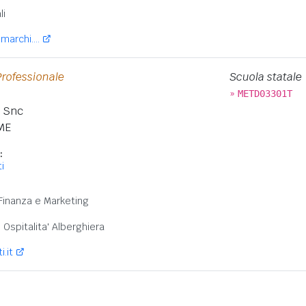
:
li
marchi....
Professionale
Scuola statale
»
METD03301T
o Snc
ME
:
i
:
Finanza e Marketing
Ospitalita' Alberghiera
.it