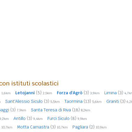
on istituti scolastici
)
Letojanni
(5)
Forza d'Agrò
(3)
Limina
(3)
1,6km
2,5km
3,9km
4,7k
Sant'Alessio Siculo
(3)
Taormina
(13)
Graniti
(3)
m
5,5km
5,6km
6,
Gaggi
(3)
Santa Teresa di Riva
(18)
7,9km
8,2km
Antillo
(3)
Furci Siculo
(8)
9,2km
9,4km
9,9km
)
Motta Camastra
(3)
Pagliara
(2)
10,7km
10,7km
10,9km