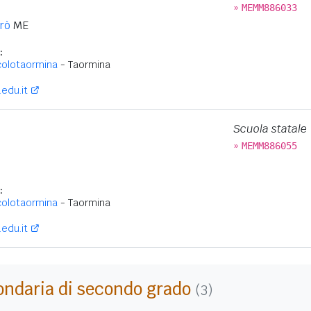
»
MEMM886033
rò
ME
:
colotaormina
- Taormina
edu.it
Scuola statale
»
MEMM886055
:
colotaormina
- Taormina
edu.it
ondaria di secondo grado
(3)