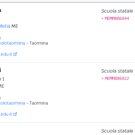
a
Scuola statale
»
MEMM886044
Melia
ME
:
colotaormina
- Taormina
edu.it
i
Scuola statale
»
 1
MEMM886022
ME
:
colotaormina
- Taormina
edu.it
Scuola statale