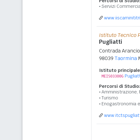
Percorsi di Studio
Servizi Commercia
www.iiscaminititri
Istituto Tecnico 
Pugliatti
Contrada Aranci
98039
Taormina
Istituto principale
Pugliatt
MEIS03300G
Percorsi di Studio
Amministrazione, 
Turismo
Enogastronomia e 
www.itctspugliatti