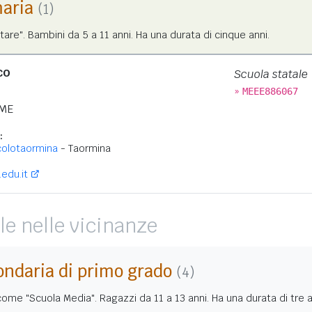
maria
(1)
tare". Bambini da 5 a 11 anni. Ha una durata di cinque anni.
co
Scuola statale
»
MEEE886067
ME
:
colotaormina
- Taormina
edu.it
le nelle vicinanze
ondaria di primo grado
(4)
me "Scuola Media". Ragazzi da 11 a 13 anni. Ha una durata di tre a