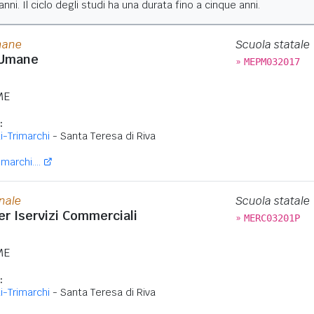
nni. Il ciclo degli studi ha una durata fino a cinque anni.
mane
Scuola statale
 Umane
»
MEPM032017
ME
:
i-Trimarchi
- Santa Teresa di Riva
marchi....
onale
Scuola statale
per Iservizi Commerciali
»
MERC03201P
ME
:
i-Trimarchi
- Santa Teresa di Riva