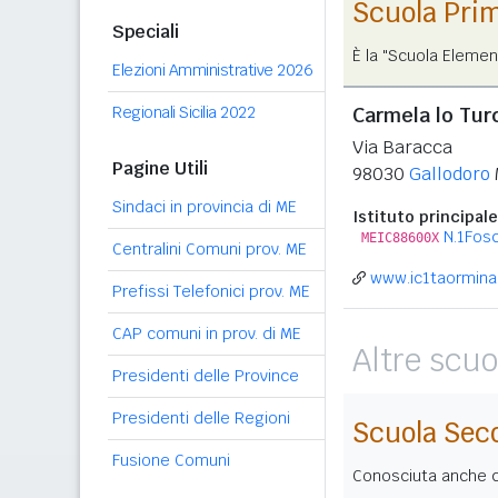
Scuola Pri
Speciali
È la "Scuola Elemen
Elezioni Amministrative 2026
Regionali Sicilia 2022
Carmela lo Tur
Via Baracca
Pagine Utili
98030
Gallodoro
Sindaci in provincia di ME
Istituto principale
N.1Fos
MEIC88600X
Centralini Comuni prov. ME
www.ic1taormina.
Prefissi Telefonici prov. ME
CAP comuni in prov. di ME
Altre scuo
Presidenti delle Province
Presidenti delle Regioni
Scuola Sec
Fusione Comuni
Conosciuta anche co