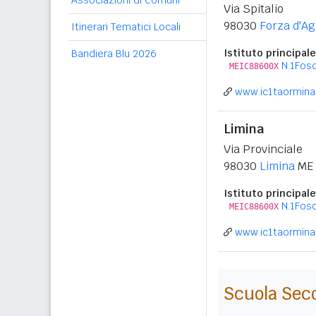
Associazioni di Comuni
Via Spitalio
98030
Forza d'Ag
Itinerari Tematici Locali
Istituto principale
Bandiera Blu 2026
N.1Fos
MEIC88600X
www.ic1taormina.
Limina
Via Provinciale
98030
Limina
ME
Istituto principale
N.1Fos
MEIC88600X
www.ic1taormina.
Scuola Sec