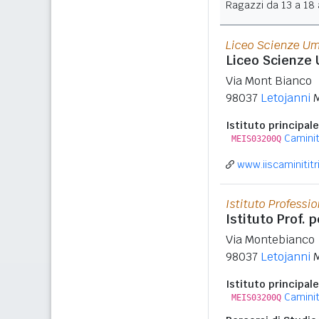
Ragazzi da 13 a 18 a
Liceo Scienze U
Liceo Scienze
Via Mont Bianco
98037
Letojanni
Istituto principale
Caminit
MEIS03200Q
www.iiscaminititri
Istituto Professi
Istituto Prof. 
Via Montebianco
98037
Letojanni
Istituto principale
Caminit
MEIS03200Q