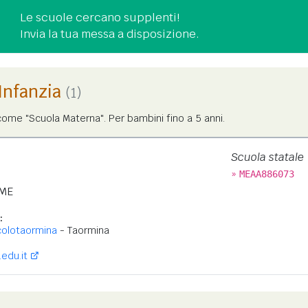
Le scuole cercano supplenti!
Invia la tua messa a disposizione.
'Infanzia
(1)
ome "Scuola Materna". Per bambini fino a 5 anni.
Scuola statale
»
MEAA886073
ME
:
colotaormina
- Taormina
edu.it