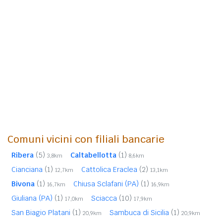
Comuni vicini con filiali bancarie
Ribera
(5)
Caltabellotta
(1)
3,8km
8,6km
Cianciana
(1)
Cattolica Eraclea
(2)
12,7km
13,1km
Bivona
(1)
Chiusa Sclafani (PA)
(1)
16,7km
16,9km
Giuliana (PA)
(1)
Sciacca
(10)
17,0km
17,9km
San Biagio Platani
(1)
Sambuca di Sicilia
(1)
20,9km
20,9km