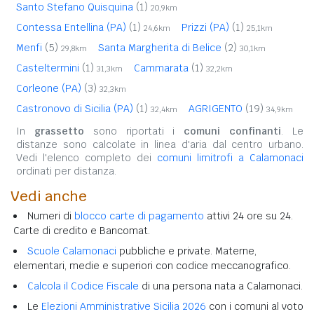
Santo Stefano Quisquina
(1)
20,9km
Contessa Entellina (PA)
(1)
Prizzi (PA)
(1)
24,6km
25,1km
Menfi
(5)
Santa Margherita di Belice
(2)
29,8km
30,1km
Casteltermini
(1)
Cammarata
(1)
31,3km
32,2km
Corleone (PA)
(3)
32,3km
Castronovo di Sicilia (PA)
(1)
AGRIGENTO
(19)
32,4km
34,9km
In
grassetto
sono riportati i
comuni confinanti
. Le
distanze sono calcolate in linea d'aria dal centro urbano.
Vedi l'elenco completo dei
comuni limitrofi a Calamonaci
ordinati per distanza.
Vedi anche
Numeri di
blocco carte di pagamento
attivi 24 ore su 24.
Carte di credito e Bancomat.
Scuole Calamonaci
pubbliche e private. Materne,
elementari, medie e superiori con codice meccanografico.
Calcola il Codice Fiscale
di una persona nata a Calamonaci.
Le
Elezioni Amministrative Sicilia 2026
con i comuni al voto