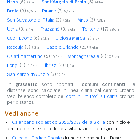
Naso
(6)
Sant'Angelo di Brolo
(5)
4,0km
4,8km
Brolo
(8)
Piraino
(7)
5,2km
6,4km
San Salvatore di Fitalia
(3)
Mirto
(3)
7,2km
7,3km
Ucria
(3)
Frazzanò
(3)
Tortorici
(17)
8,4km
8,6km
8,8km
Capri Leone
(6)
Gioiosa Marea
(7)
9,1km
9,2km
Raccuja
(3)
Capo d'Orlando
(23)
9,3km
9,4km
Galati Mamertino
(5)
Montagnareale
(4)
10,0km
10,6km
Longi
(4)
Librizzi
(4)
11,3km
11,4km
San Marco d'Alunzio
(3)
12,0km
In
grassetto
sono riportati i
comuni confinanti
. Le
distanze sono calcolate in linea d'aria dal centro urbano.
Vedi l'elenco completo dei
comuni limitrofi a Ficarra
ordinati
per distanza.
Vedi anche
Calendario scolastico 2026/2027 della Sicilia
con inizio e
termine delle lezioni e le festività nazionali e regionali.
Calcola il Codice Fiscale
di una persona nata a Ficarra.