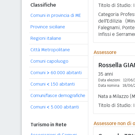
Classifiche
Titolo di Studio:
Categoria Profess
Comuni in provincia di ME
dell'Edilizia (Mi
Province siciliane
Falegnami, Pontegg
Infissi e Serrame
Regioni italiane
Città Metropolitane
Assessore
Comuni capoluogo
Rossella
GIA
Comuni
>
60.000 abitanti
35 anni
Data elezioni:
12/06/
Comuni
<
150 abitanti
Data nomina:
18/06/
Comuni/fasce demografiche
Nata a Milazzo (M
Titolo di Studio:
Comuni
<
5.000 abitanti
Assessore non di o
Turismo in Rete