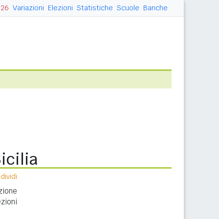
026
Variazioni
Elezioni
Statistiche
Scuole
Banche
cilia
ividi
azione
zioni