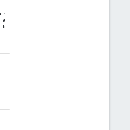
a e
i e
 di