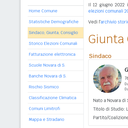
Il 12 giugno 2022 i
Home Comune
elezioni comunali 2
Statistiche Demografiche
Vedi l'
archivio stori
Sindaco, Giunta, Consiglio
Giunta
Storico Elezioni Comunali
Fatturazione elettronica
Sindaco
Scuole Novara di S.
G
Banche Novara di S.
7
Da
Rischio Sismico
D
Classificazione Climatica
Nato a Novara di S
Comuni Limitrofi
Titolo di Studio:
Partito/Coalizion
Mappa e Stradario