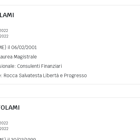
LAMI
2022
2022
ME) il 06/02/2001
 Laurea Magistrale
ionale: Consulenti Finanziari
e: Rocca Salvatesta Libertà e Progresso
TOLAMI
2022
2022
ME) il 30/03/1999