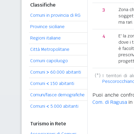
Classifiche
3
Zona c
Comuni in provincia di RG
soggett
ma rari.
Province siciliane
4
E' la z
Regioni italiane
dove i 
è facol
Città Metropolitane
prescriv
Comuni capoluogo
progett
Comuni
>
60.000 abitanti
(*):
I territori di 
Pescorocchian
Comuni
<
150 abitanti
Puoi anche confro
Comuni/fasce demografiche
Com. di Ragusa
in 
Comuni
<
5.000 abitanti
Turismo in Rete