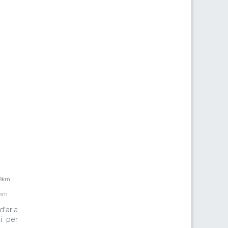
,8km
1km
d'aria
i per