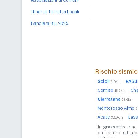
Associazioni di Comuni
Itinerari Tematici Locali
Bandiera Blu 2025
Rischio sismic
Scicli
RAGU
9,0km
Comiso
Chi
18,7km
Giarratana
22,6km
Monterosso Almo
2
Acate
Cass
32,0km
In
grassetto
sono r
dal centro urbano