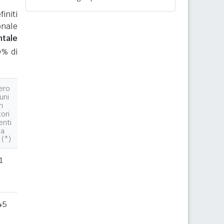
initi
onale
ntale
0% di
ero
uni
n
tori
enti
la
 (*)
1
45