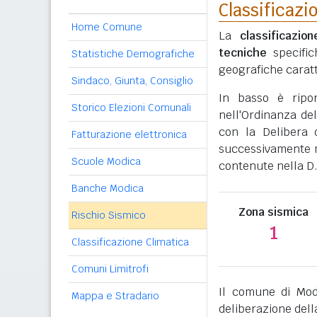
Classificazi
Home Comune
La
classificazio
tecniche
specific
Statistiche Demografiche
geografiche caratt
Sindaco, Giunta, Consiglio
In basso è ripo
Storico Elezioni Comunali
nell'Ordinanza del
con la Delibera 
Fatturazione elettronica
successivamente mo
Scuole Modica
contenute nella D.
Banche Modica
Zona sismica
Rischio Sismico
1
Classificazione Climatica
Comuni Limitrofi
Il comune di Mod
Mappa e Stradario
deliberazione dell