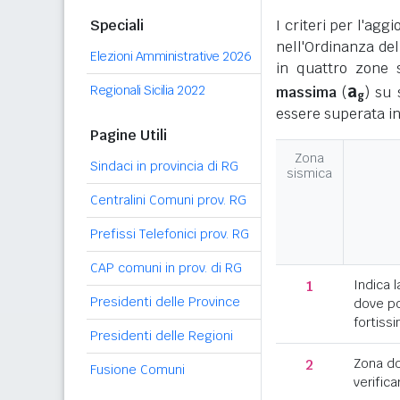
Speciali
I criteri per l'ag
nell'Ordinanza del
Elezioni Amministrative 2026
in quattro zone s
a
Regionali Sicilia 2022
massima
(
) su 
g
essere superata in
Pagine Utili
Zona
Sindaci in provincia di RG
sismica
Centralini Comuni prov. RG
Prefissi Telefonici prov. RG
CAP comuni in prov. di RG
1
Indica l
Presidenti delle Province
dove po
fortissi
Presidenti delle Regioni
2
Zona d
Fusione Comuni
verifica