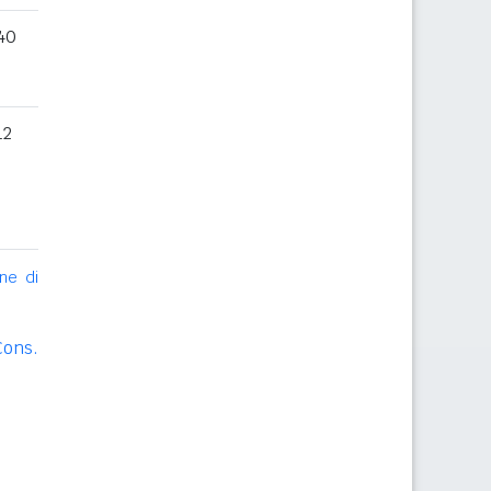
40
12
ne di
Cons.