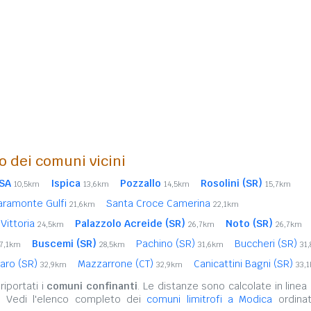
o dei comuni vicini
SA
Ispica
Pozzallo
Rosolini (SR)
10,5km
13,6km
14,5km
15,7km
aramonte Gulfi
Santa Croce Camerina
21,6km
22,1km
Vittoria
Palazzolo Acreide (SR)
Noto (SR)
24,5km
26,7km
26,7km
Buscemi (SR)
Pachino (SR)
Buccheri (SR)
7,1km
28,5km
31,6km
31
aro (SR)
Mazzarrone (CT)
Canicattini Bagni (SR)
32,9km
32,9km
33,
iportati i
comuni confinanti
. Le distanze sono calcolate in linea 
. Vedi l'elenco completo dei
comuni limitrofi a Modica
ordinat