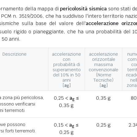
giornamento della mappa di
pericolosità sismica
sono stati def
 PCM n. 3519/2006, che ha suddiviso l'intero territorio nazi
ismiche sulla base del valore dell'
accelerazione orizzo
suolo rigido o pianeggiante, che ha una probabilità del 1
 50 anni.
Descrizione
accelerazione
accelerazione
num
con
orizzontale
com
probabilità di
massima
co
superamento
convenzionale
terri
del 10% in 50
(Norme
ricad
anni
Tecniche)
nel
[
a
]
[
a
]
zona
g
g
a zona più pericolosa,
0,25 <
a
≤
0,35 g
80
g
ssono verificarsi
0,35 g
mi terremoti.
ove possono
0,15 <
a
≤
0,25 g
2.3
g
rsi forti terremoti.
0,25 g