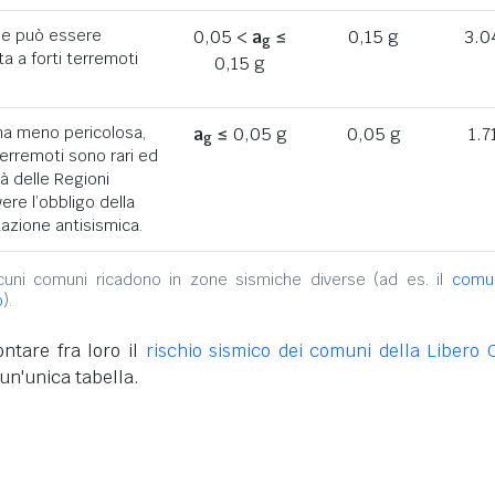
he può essere
0,05 <
a
≤
0,15 g
3.0
g
a a forti terremoti
0,15 g
ona meno pericolosa,
a
≤ 0,05 g
0,05 g
1.7
g
terremoti sono rari ed
tà delle Regioni
ere l’obbligo della
azione antisismica.
alcuni comuni ricadono in zone sismiche diverse (ad es. il
comu
o
).
ntare fra loro il
rischio sismico dei comuni della Libero 
un'unica tabella.