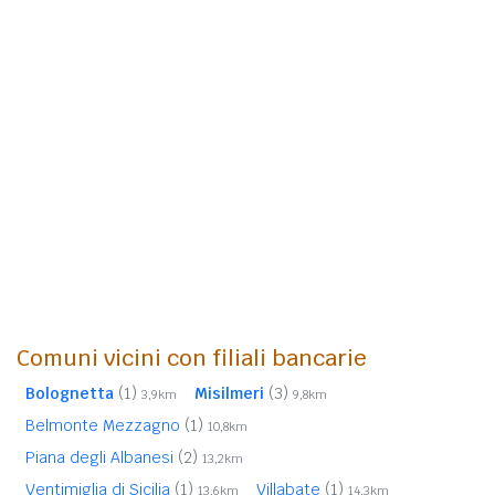
Comuni vicini con filiali bancarie
Bolognetta
(1)
Misilmeri
(3)
3,9km
9,8km
Belmonte Mezzagno
(1)
10,8km
Piana degli Albanesi
(2)
13,2km
Ventimiglia di Sicilia
(1)
Villabate
(1)
13,6km
14,3km