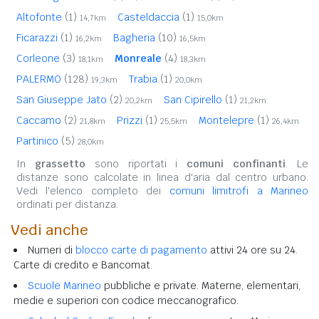
Altofonte
(1)
Casteldaccia
(1)
14,7km
15,0km
Ficarazzi
(1)
Bagheria
(10)
16,2km
16,5km
Corleone
(3)
Monreale
(4)
18,1km
18,3km
PALERMO
(128)
Trabia
(1)
19,3km
20,0km
San Giuseppe Jato
(2)
San Cipirello
(1)
20,2km
21,2km
Caccamo
(2)
Prizzi
(1)
Montelepre
(1)
21,8km
25,5km
26,4km
Partinico
(5)
28,0km
In
grassetto
sono riportati i
comuni confinanti
. Le
distanze sono calcolate in linea d'aria dal centro urbano.
Vedi l'elenco completo dei
comuni limitrofi a Marineo
ordinati per distanza.
Vedi anche
Numeri di
blocco carte di pagamento
attivi 24 ore su 24.
Carte di credito e Bancomat.
Scuole Marineo
pubbliche e private. Materne, elementari,
medie e superiori con codice meccanografico.