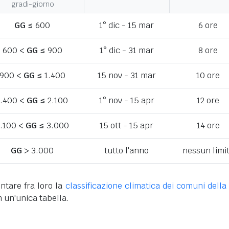
gradi-giorno
GG
≤ 600
1° dic - 15 mar
6 ore
600 <
GG
≤ 900
1° dic - 31 mar
8 ore
900 <
GG
≤ 1.400
15 nov - 31 mar
10 ore
1.400 <
GG
≤ 2.100
1° nov - 15 apr
12 ore
.100 <
GG
≤ 3.000
15 ott - 15 apr
14 ore
GG
> 3.000
tutto l'anno
nessun limi
ntare fra loro la
classificazione climatica dei comuni della 
n un'unica tabella.