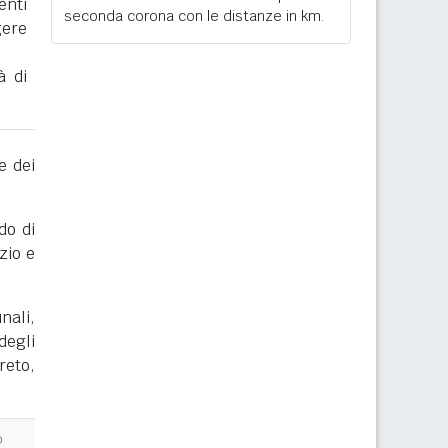
enti
seconda corona con le distanze in km.
gere
à di
e dei
do di
zio e
nali,
degli
reto,
o