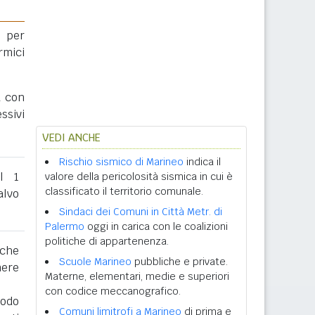
 per
rmici
a con
ssivi
VEDI ANCHE
Rischio sismico di Marineo
indica il
al 1
valore della pericolosità sismica in cui è
classificato il territorio comunale.
lvo
Sindaci dei Comuni in Città Metr. di
Palermo
oggi in carica con le coalizioni
politiche di appartenenza.
 che
Scuole Marineo
pubbliche e private.
nere
Materne, elementari, medie e superiori
con codice meccanografico.
iodo
Comuni limitrofi a Marineo
di prima e