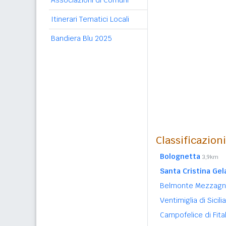
Associazioni di Comuni
Itinerari Tematici Locali
Bandiera Blu 2025
Classificazion
Bolognetta
3,9km
Santa Cristina Gel
Belmonte Mezzag
Ventimiglia di Sicili
Campofelice di Fita