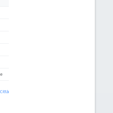
te
Città