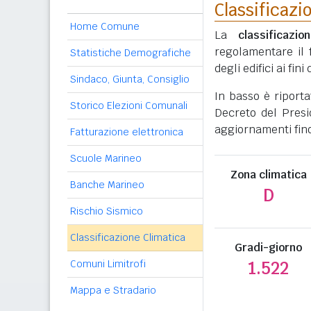
Classificazi
Home Comune
La
classificazio
regolamentare il 
Statistiche Demografiche
degli edifici ai fi
Sindaco, Giunta, Consiglio
In basso è riport
Storico Elezioni Comunali
Decreto del Presi
aggiornamenti fino
Fatturazione elettronica
Scuole Marineo
Zona climatica
Banche Marineo
D
Rischio Sismico
Classificazione Climatica
Gradi-giorno
Comuni Limitrofi
1.522
Mappa e Stradario