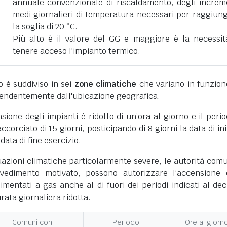
annuale convenzionale di riscaldamento, degli increm
medi giornalieri di temperatura necessari per raggiun
la soglia di 20 °C.
Più alto è il valore del GG e maggiore è la necessit
tenere acceso l'impianto termico.
ano è suddiviso in sei
zone climatiche
che variano in funzion
pendentemente dall'ubicazione geografica.
nsione degli impianti è ridotto di un’ora al giorno e il perio
corciato di 15 giorni, posticipando di 8 giorni la data di ini
 data di fine esercizio.
uazioni climatiche particolarmente severe, le autorità comu
vedimento motivato, possono autorizzare l’accensione 
limentati a gas anche al di fuori dei periodi indicati al dec
ata giornaliera ridotta.
Comuni con
Periodo
Ore al giorn