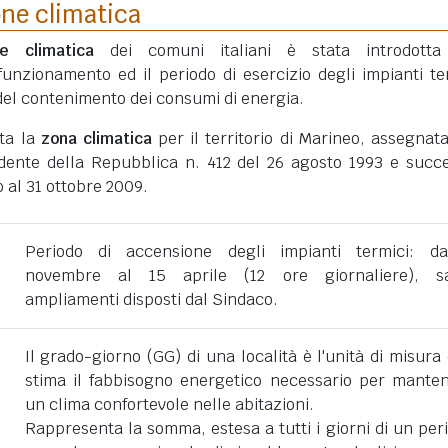
one climatica
ne climatica
dei comuni italiani è stata introdotta
funzionamento ed il periodo di esercizio degli impianti te
ni del contenimento dei consumi di energia.
ata la
zona climatica
per il territorio di Marineo, assegnat
dente della Repubblica n. 412 del 26 agosto 1993 e succe
 al 31 ottobre 2009.
Periodo di accensione degli impianti termici: d
novembre al 15 aprile (12 ore giornaliere), sa
ampliamenti disposti dal Sindaco.
Il grado-giorno (GG) di una località è l'unità di misura
stima il fabbisogno energetico necessario per mante
un clima confortevole nelle abitazioni.
Rappresenta la somma, estesa a tutti i giorni di un per