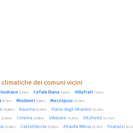
i climatiche dei comuni vicini
Godrano
Cefalà Diana
Villafrati
5,3km
5,6km
7,6km
a
Misilmeri
Mezzojuso
8,7km
9,8km
10,4km
no
Baucina
Piana degli Albanesi
10,8km
10,9km
13,2km
a
Ciminna
Villabate
Altofonte
13,6km
13,8km
14,3km
14,7km
lia
Casteldaccia
Altavilla Milicia
Ficarazzi
15,0km
15,0km
15,1km
16,