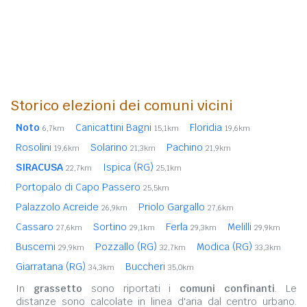
Storico elezioni dei comuni vicini
Noto
Canicattini Bagni
Floridia
6,7km
15,1km
19,6km
Rosolini
Solarino
Pachino
19,6km
21,3km
21,9km
SIRACUSA
Ispica (RG)
22,7km
25,1km
Portopalo di Capo Passero
25,5km
Palazzolo Acreide
Priolo Gargallo
26,9km
27,6km
Cassaro
Sortino
Ferla
Melilli
27,6km
29,1km
29,3km
29,9km
Buscemi
Pozzallo (RG)
Modica (RG)
29,9km
32,7km
33,3km
Giarratana (RG)
Buccheri
34,3km
35,0km
In
grassetto
sono riportati i
comuni confinanti
. Le
distanze sono calcolate in linea d'aria dal centro urbano.